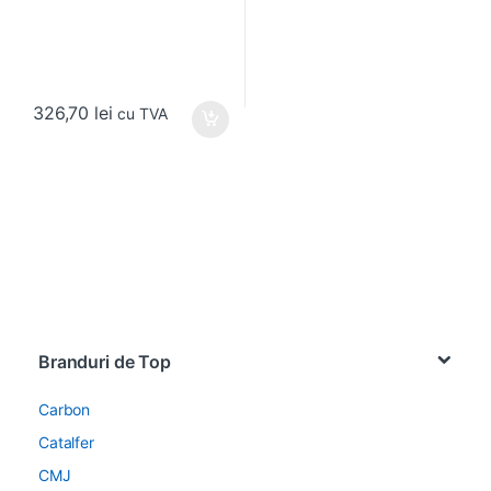
326,70
lei
cu TVA
Brands Carousel
Branduri de Top
Carbon
Catalfer
CMJ