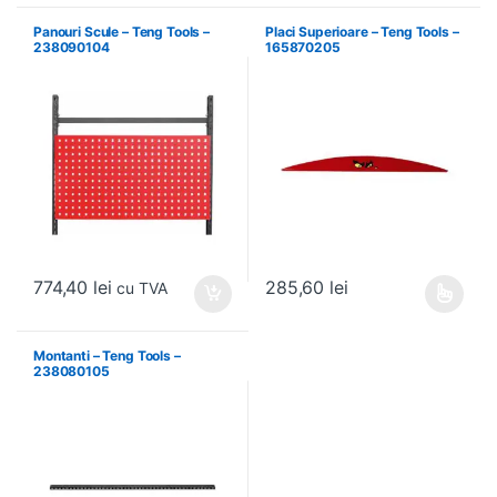
Panouri Scule – Teng Tools –
Placi Superioare – Teng Tools –
238090104
165870205
774,40
lei
285,60
lei
cu TVA
Acest produs are mai multe variați
Montanti – Teng Tools –
238080105