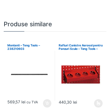
Produse similare
Montanti – Teng Tools –
Rafturi Canistre Aerosol pentru
238210603
Panouri Scule – Teng Tools –
174620302
569,57
lei
440,30
lei
cu TVA
Acest produs are mai multe variați