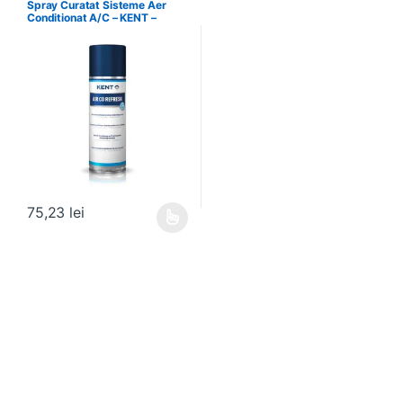
Spray Curatat Sisteme Aer
Conditionat A/C – KENT –
86089
75,23
lei
Acest produs are mai multe variații. Opțiunile pot fi alese în pagin
Brands Carousel