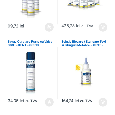
425,73
lei
99,72
lei
cu TVA
Acest produs are mai multe variații. Opțiunile pot fi alese în pagin
Spray Curatare Frane cu Valva
Solutie Blocare / Etansare Tevi
360° – KENT – 86910
si Fitinguri Metalice – KENT –
86543
34,06
lei
164,74
lei
cu TVA
cu TVA