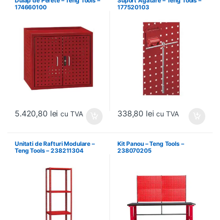
Dulap de Perete – Teng Tools –
Suport Agatare – Teng Tools –
174660100
177520103
5.420,80
lei
338,80
lei
cu TVA
cu TVA
Unitati de Rafturi Modulare –
Kit Panou – Teng Tools –
Teng Tools – 238211304
238070205