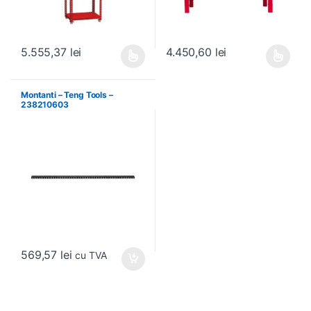
5.555,37
lei
4.450,60
lei
Acest produs are mai multe variații. Opțiunile pot fi alese în pagin
Acest produs are mai multe variați
Montanti – Teng Tools –
238210603
569,57
lei
cu TVA