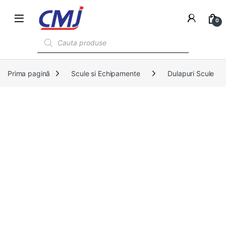
0
Products search
Prima pagină
Scule si Echipamente
Dulapuri Scule