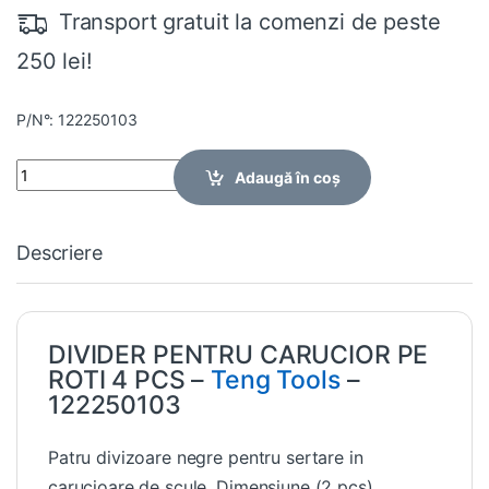
Transport gratuit la comenzi de peste
250 lei!
P/N°: 122250103
Quantity
Adaugă în coș
Descriere
DIVIDER PENTRU CARUCIOR PE
ROTI 4 PCS –
Teng Tools
–
122250103
Patru divizoare negre pentru sertare in
carucioare de scule. Dimensiune (2 pcs)