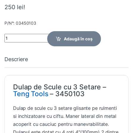
250 lei!
P/N°: 03450103
Quantity
Adaugă în coș
Descriere
Dulap de Scule cu 3 Setare –
Teng Tools
– 3450103
Dulap de scule cu 3 setare glisante pe rulmenti
si inchizatoare cu ciftu. Maner lateral din metal
acoperit cu cauciuc pentru manevrabilitate.
Dulapul este dotat cu 4 roti 4″(100mm) 2 dintre