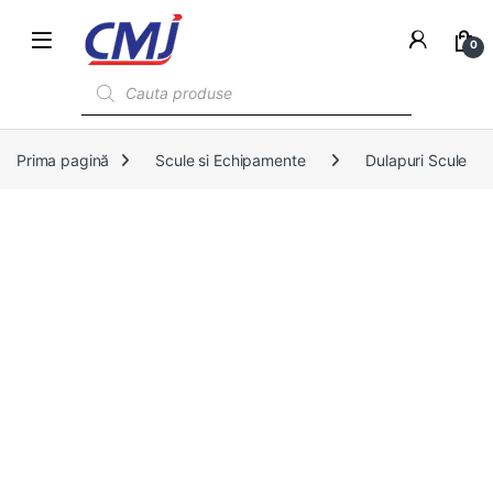
0
Products search
Prima pagină
Scule si Echipamente
Dulapuri Scule