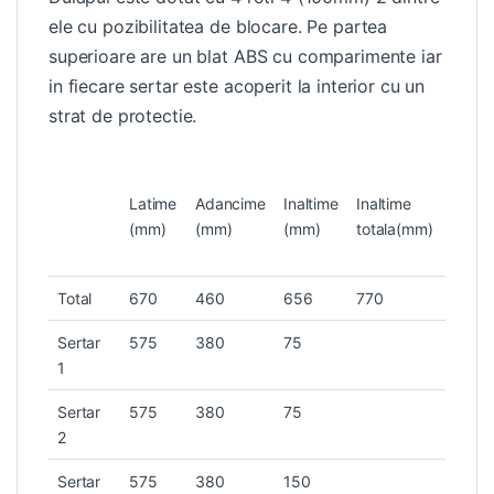
ele cu pozibilitatea de blocare. Pe partea
superioare are un blat ABS cu comparimente iar
in fiecare sertar este acoperit la interior cu un
strat de protectie.
Latime
Adancime
Inaltime
Inaltime
Capac
(mm)
(mm)
(mm)
totala(mm)
(kg)
Total
670
460
656
770
Sertar
575
380
75
25
1
Sertar
575
380
75
25
2
Sertar
575
380
150
30