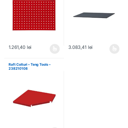
1.261,40
lei
3.083,41
lei
Acest produs are mai multe variații. Opțiunile pot fi alese în pagin
Acest produs are mai multe variați
Raft Colturi – Teng Tools –
238210108