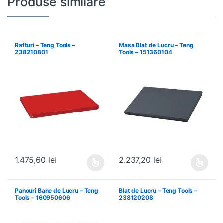
Produse similare
Rafturi – Teng Tools –
Masa Blat de Lucru – Teng
238210801
Tools – 151360104
1.475,60
lei
2.237,20
lei
Acest produs are mai multe variații. Opțiunile pot fi alese în pagin
Acest produs are mai multe variați
Panouri Banc de Lucru – Teng
Blat de Lucru – Teng Tools –
Tools – 160950606
238120208