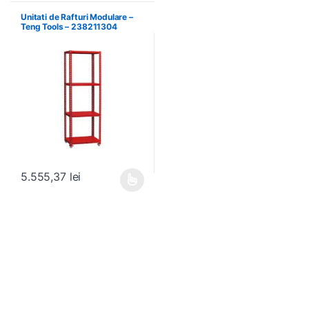
Unitati de Rafturi Modulare –
Teng Tools – 238211304
5.555,37
lei
Acest produs are mai multe variații. Opțiunile pot fi alese în pagin