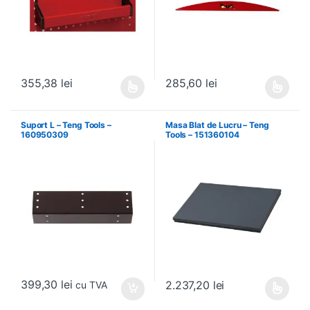
355,38
lei
285,60
lei
Acest produs are mai multe variații. Opțiunile pot fi alese în pagin
Acest produs are mai multe variați
Suport L – Teng Tools –
Masa Blat de Lucru – Teng
160950309
Tools – 151360104
399,30
lei
2.237,20
lei
cu TVA
Acest produs are mai multe variați