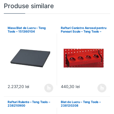
Produse similare
Masa Blat de Lucru – Teng
Rafturi Canistre Aerosol pentru
Tools – 151360104
Panouri Scule – Teng Tools –
174620302
2.237,20
lei
440,30
lei
Acest produs are mai multe variații. Opțiunile pot fi alese în pagin
Acest produs are mai multe variați
Rafturi Rulante – Teng Tools –
Blat de Lucru – Teng Tools –
238210900
238120208