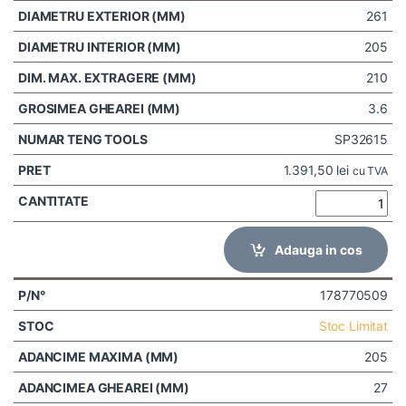
261
205
210
3.6
SP32615
1.391,50
lei
cu TVA
Adauga in cos
178770509
Stoc Limitat
205
27