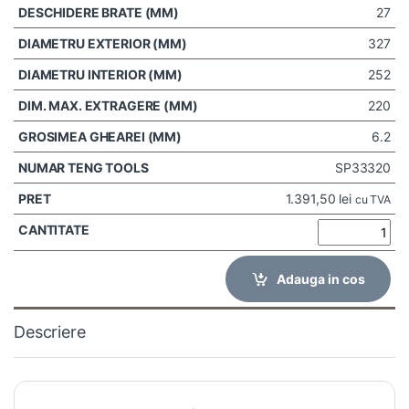
27
327
252
220
6.2
SP33320
1.391,50
lei
cu TVA
Adauga in cos
Descriere