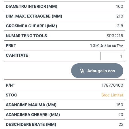
160
210
3.8
SP32215
1.391,50
lei
cu TVA
Adauga in cos
178770400
Stoc Limitat
150
20
22