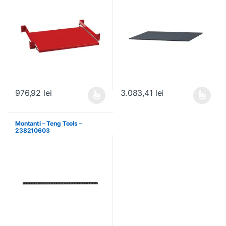
976,92
lei
3.083,41
lei
Acest produs are mai multe variații. Opțiunile pot fi alese în pagin
Acest produs are mai multe variați
Montanti – Teng Tools –
238210603