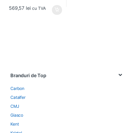
569,57
lei
cu TVA
Brands Carousel
Branduri de Top
Carbon
Catalfer
CMJ
Giasco
Kent
Kristal