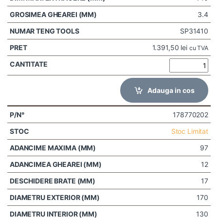
3.4
SP31410
1.391,50
lei
cu TVA
Adauga in cos
178770202
Stoc Limitat
97
12
17
170
130