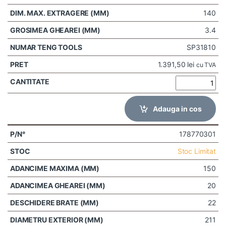
140
3.4
SP31810
1.391,50
lei
cu TVA
Adauga in cos
178770301
Stoc Limitat
150
20
22
211