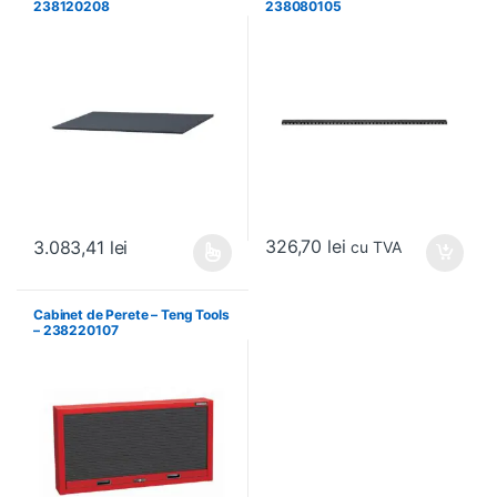
238120208
238080105
326,70
lei
3.083,41
lei
cu TVA
Acest produs are mai multe variații. Opțiunile pot fi alese în pagin
Cabinet de Perete – Teng Tools
– 238220107