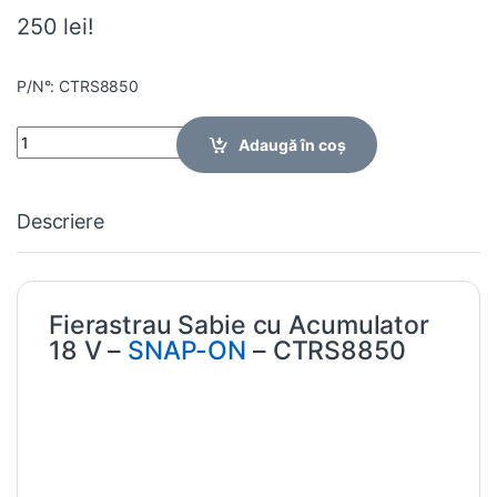
250 lei!
P/N°: CTRS8850
Quantity
Adaugă în coș
Descriere
Fierastrau Sabie cu Acumulator
18 V –
SNAP-ON
– CTRS8850