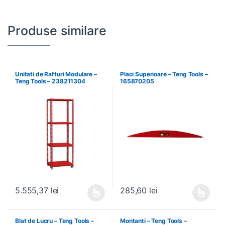
Produse similare
Unitati de Rafturi Modulare –
Placi Superioare – Teng Tools –
Teng Tools – 238211304
165870205
5.555,37
lei
285,60
lei
Acest produs are mai multe variații. Opțiunile pot fi alese în pagin
Acest produs are mai multe variați
Blat de Lucru – Teng Tools –
Montanti – Teng Tools –