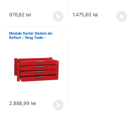
976,92
lei
1.475,60
lei
Acest produs are mai multe variații. Opțiunile pot fi alese în pagin
Acest produs are mai multe variați
Module Sertar Sistem de
Rafturi – Teng Tools –
238210306
2.888,99
lei
Acest produs are mai multe variații. Opțiunile pot fi alese în pagin