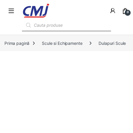
0
Products search
Prima pagină
Scule si Echipamente
Dulapuri Scule