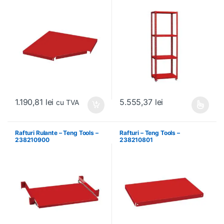
1.190,81
lei
5.555,37
lei
cu TVA
Acest produs are mai multe variați
Rafturi Rulante – Teng Tools –
Rafturi – Teng Tools –
238210900
238210801