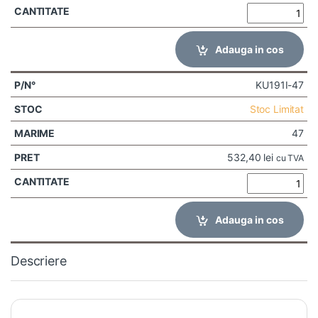
Adauga in cos
KU191I-47
Stoc Limitat
47
532,40
lei
cu TVA
Adauga in cos
Descriere