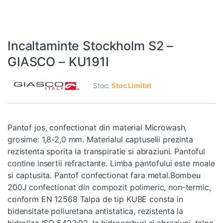
Incaltaminte Stockholm S2 –
GIASCO – KU191I
Stoc:
Stoc Limitat
Pantof jos, confectionat din material Microwash,
grosime: 1,8-2,0 mm. Materialul captuselii prezinta
rezistenta sporita la transpiratie si abraziuni. Pantoful
contine insertii refractante. Limba pantofului este moale
si captusita. Pantof confectionat fara metal.Bombeu
200J confectionat din compozit polimeric, non-termic,
conform EN 12568 Talpa de tip KUBE consta in
bidensitate poliuretana antistatica, rezistenta la
hidroliza ISO 5423:92, la hidrocarburi si abraziuni, talpa