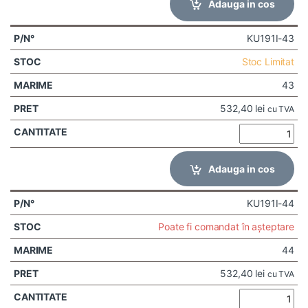
Adauga in cos
KU191I-43
Stoc Limitat
43
532,40
lei
cu TVA
Adauga in cos
KU191I-44
Poate fi comandat în așteptare
44
532,40
lei
cu TVA