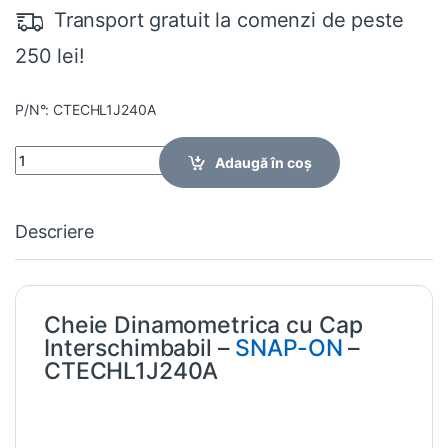
Transport gratuit la comenzi de peste
250 lei!
P/N°: CTECHL1J240A
Quantity
Adaugă în coș
Descriere
Cheie Dinamometrica cu Cap
Interschimbabil –
SNAP-ON
–
CTECHL1J240A