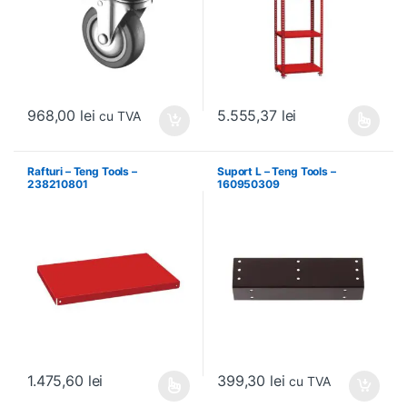
968,00
lei
5.555,37
lei
cu TVA
Acest produs are mai multe variați
Rafturi – Teng Tools –
Suport L – Teng Tools –
238210801
160950309
399,30
lei
1.475,60
lei
cu TVA
Acest produs are mai multe variații. Opțiunile pot fi alese în pagin