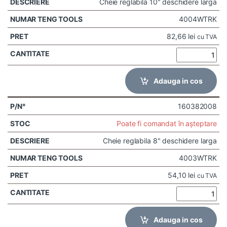
Cheie reglabila 10" deschidere larga
4004WTRK
82,66
lei
cu TVA
Adauga in cos
160382008
Poate fi comandat în așteptare
Cheie reglabila 8" deschidere larga
4003WTRK
54,10
lei
cu TVA
Adauga in cos