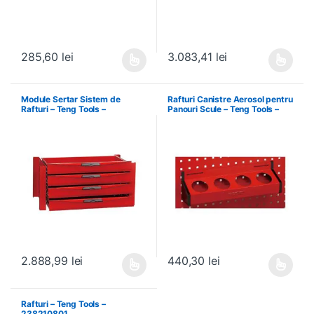
285,60
lei
3.083,41
lei
Acest produs are mai multe variații. Opțiunile pot fi alese în pagin
Acest produs are mai multe variați
Module Sertar Sistem de
Rafturi Canistre Aerosol pentru
Rafturi – Teng Tools –
Panouri Scule – Teng Tools –
238210306
174620302
2.888,99
lei
440,30
lei
Acest produs are mai multe variații. Opțiunile pot fi alese în pagin
Acest produs are mai multe variați
Rafturi – Teng Tools –
238210801