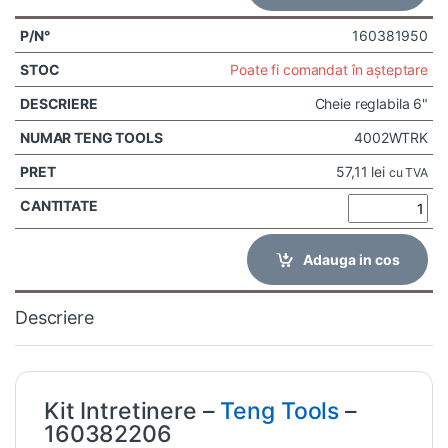
160381950
Poate fi comandat în așteptare
Cheie reglabila 6"
4002WTRK
57,11
lei
cu TVA
Adauga in cos
Descriere
Kit Intretinere –
Teng Tools
–
160382206