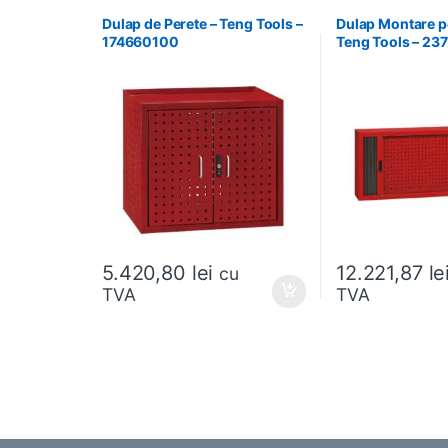
Dulap de Perete – Teng Tools –
Dulap Montare pe
174660100
Teng Tools – 2
5.420,80
lei
12.221,87
le
cu
TVA
TVA