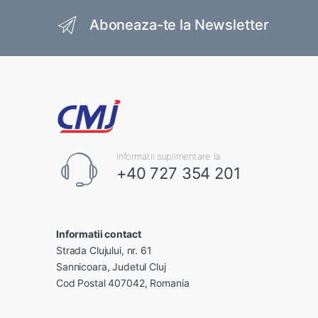
Brands Carousel
Aboneaza-te la Newsletter
Informatii suplimentare la:
+40 727 354 201
Informatii contact
Strada Clujului, nr. 61
Sannicoara, Judetul Cluj
Cod Postal 407042, Romania