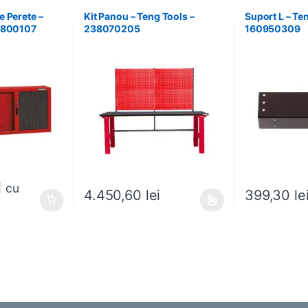
 Perete –
Kit Panou – Teng Tools –
Suport L – Te
37800107
238070205
160950309
i
cu
399,30
le
4.450,60
lei
Acest produs are mai multe variații. Opțiunile pot fi