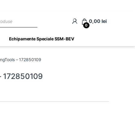
ch
0,00
lei
0
Echipamente Speciale SSM-BEV
engTools – 172850109
 – 172850109