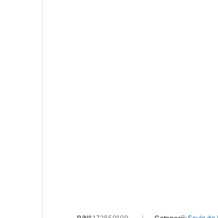
P/N°
172850109
Categorii:
Scule de