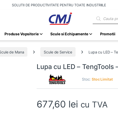
SOLUTII DE PRODUCTIVITATE PENTRU TOATE INDUSTRIILE
Products sear
Produse Vopsitorie
Scule si Echipamente
Promotii
Scule de Mana
Scule de Service
Lupa cu LED – T
Lupa cu LED – TengTools
Stoc:
Stoc Limitat
677,60
lei
cu TVA