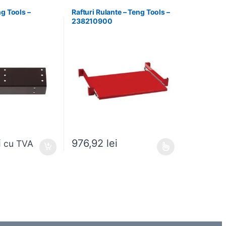
ng Tools –
Rafturi Rulante – Teng Tools –
238210900
i
976,92
lei
cu TVA
 alese în pagina produsului.
Acest produs are mai multe variații. Opțiunile pot