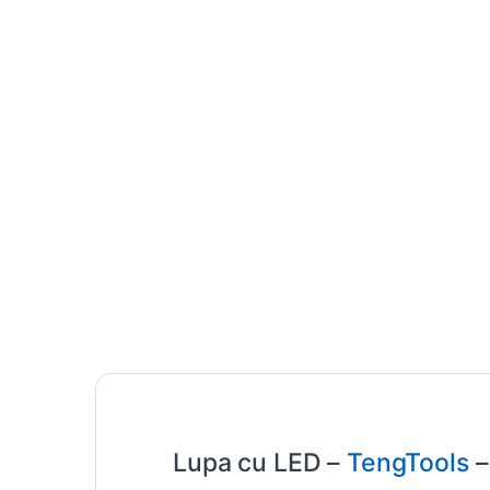
Lupa cu LED –
TengTools
–