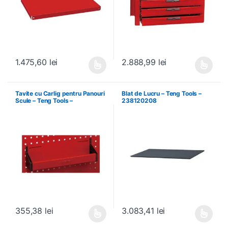
1.475,60
lei
2.888,99
lei
Acest produs are mai multe variații. Opțiunile pot fi alese în pagin
Acest produs are mai multe variați
Tavite cu Carlig pentru Panouri
Blat de Lucru – Teng Tools –
Scule – Teng Tools –
238120208
174630301
355,38
lei
3.083,41
lei
Acest produs are mai multe variații. Opțiunile pot fi alese în pagin
Acest produs are mai multe variați