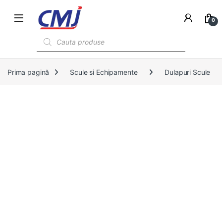
0
Products search
Prima pagină
Scule si Echipamente
Dulapuri Scule