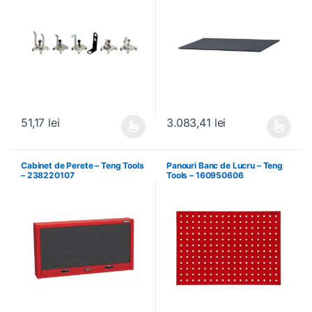
51,17
lei
3.083,41
lei
Acest produs are mai multe variații. Opțiunile pot fi alese în pagin
Acest produs are mai multe variați
Cabinet de Perete – Teng Tools
Panouri Banc de Lucru – Teng
– 238220107
Tools – 160950606