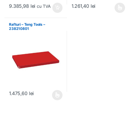
9.385,98
lei
1.261,40
lei
cu TVA
Acest produs are mai multe variați
Rafturi – Teng Tools –
238210801
1.475,60
lei
Acest produs are mai multe variații. Opțiunile pot fi alese în pagin