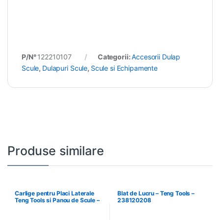
P/N°
122210107
Categorii:
Accesorii Dulap
Scule
,
Dulapuri Scule
,
Scule si Echipamente
Produse similare
Carlige pentru Placi Laterale
Blat de Lucru – Teng Tools –
Teng Tools si Panou de Scule –
238120208
Teng Tools – 69940708