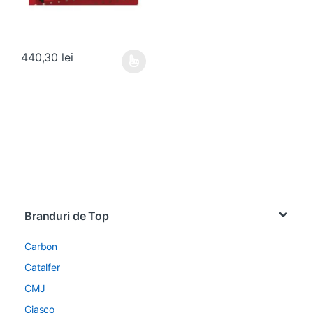
440,30
lei
Acest produs are mai multe variații. Opțiunile pot fi alese în pagin
Brands Carousel
Branduri de Top
Carbon
Catalfer
CMJ
Giasco