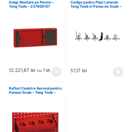
Dulap Montare pe Perete –
Carlige pentru Placi Laterale
Teng Tools – 237800107
Teng Tools si Panou de Scule –
Teng Tools – 69940708
12.221,87
lei
51,17
lei
cu TVA
Acest produs are mai multe variați
Rafturi Canistre Aerosol pentru
Panouri Scule – Teng Tools –
174620302