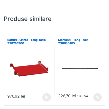
Produse similare
Rafturi Rulante – Teng Tools –
Montanti – Teng Tools –
238210900
238080105
326,70
lei
976,92
lei
cu TVA
Acest produs are mai multe variații. Opțiunile pot fi alese în pagin