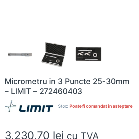
Micrometru in 3 Puncte 25-30mm
– LIMIT – 272460403
Stoc:
Poate fi comandat in asteptare
3.230,70
lei
cu TVA