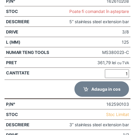
162610208
Poate fi comandat în așteptare
5” stainless steel extension bar
3/8
125
MS380023-C
361,79
lei
cu TVA
Adauga in cos
162590103
Stoc Limitat
3” stainless steel extension bar
1/2