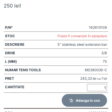
250 lei!
162610109
Poate fi comandat în așteptare
5” stainless steel extension bar
3/8
75
MS380020-C
243,32
lei
cu TVA
Adauga in cos