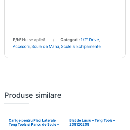
P/N°
Nu se aplică
Categorii:
1/2" Drive
,
Accesorii
,
Scule de Mana
,
Scule si Echipamente
Produse similare
Carlige pentru Placi Laterale
Blat de Lucru – Teng Tools –
Teng Tools si Panou de Scule –
238120208
Teng Tools – 69940708