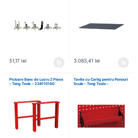
51,17
lei
3.083,41
lei
Acest produs are mai multe variații. Opțiunile pot fi alese în pagin
Acest produs are mai multe variați
Picioare Banc de Lucru 2 Piese
Tavite cu Carlig pentru Panouri
– Teng Tools – 238110100
Scule – Teng Tools –
174630301