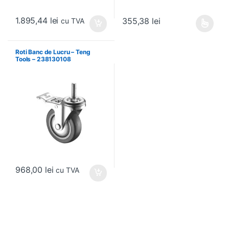
1.895,44
lei
355,38
lei
cu TVA
Acest produs are mai multe variați
Roti Banc de Lucru – Teng
Tools – 238130108
968,00
lei
cu TVA