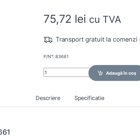
75,72
lei
cu TVA
Transport gratuit la comenzi 
P/N°: 83661
Quantity
Adaugă în coș
Descriere
Specificatie
661