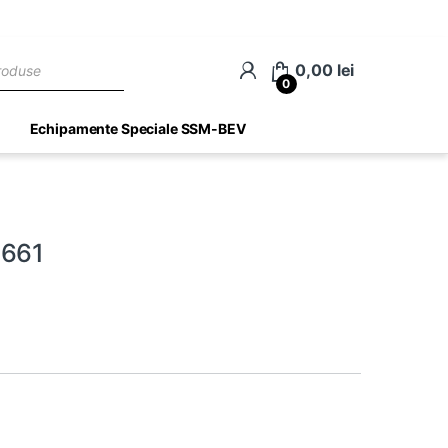
ch
0,00
lei
0
Echipamente Speciale SSM-BEV
3661