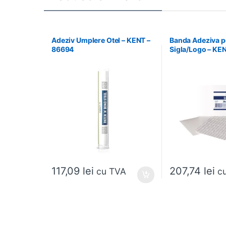
Adeziv Umplere Otel – KENT –
Banda Adeziva p
86694
Sigla/Logo – KE
117,09
lei
207,74
lei
cu TVA
c