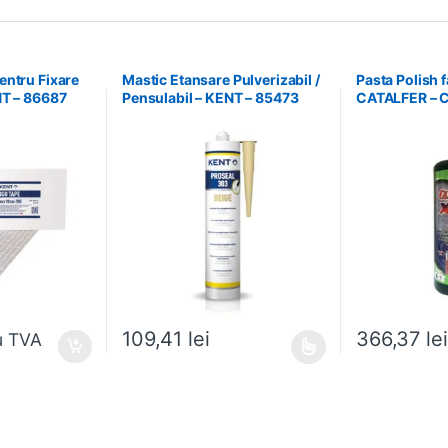
entru Fixare
Mastic Etansare Pulverizabil /
Pasta Polish f
NT – 86687
Pensulabil – KENT – 85473
CATALFER – 
109,41
lei
366,37
lei
u TVA
Acest produs are mai multe variații. Opțiunile pot fi
Acest produs ar