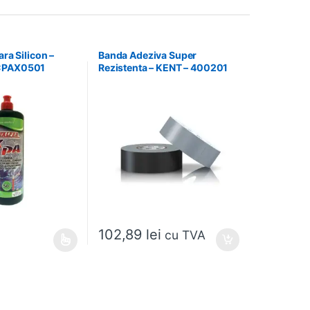
ara Silicon –
Banda Adeziva Super
CPAX0501
Rezistenta – KENT – 400201
102,89
lei
cu TVA
 alese în pagina produsului.
e mai multe variații. Opțiunile pot fi alese în pagina produsului.