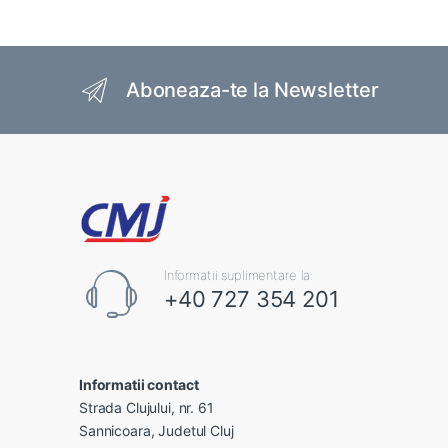
Brands Carousel
Aboneaza-te la Newsletter
Informatii suplimentare la:
+40 727 354 201
Informatii contact
Strada Clujului, nr. 61
Sannicoara, Judetul Cluj