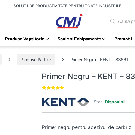
SOLUTII DE PRODUCTIVITATE PENTRU TOATE INDUSTRIILE
Products sear
Produse Vopsitorie
Scule si Echipamente
Promotii
Produse Parbriz
Primer Negru – KENT – 83661
Primer Negru – KENT – 8
Evaluat la
3
4.67
din 5
Stoc:
Disponibil
pe baza a
evaluări de
la clienți
Primer negru pentru adezivul de parbriz