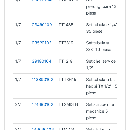
prelungitoare 13
piese
1/7
03490109
TT1435
Set tubulare 1/4″
1 k
35 piese
1/7
03520103
TT3819
Set tubulare
1 k
3/8″ 19 piese
1/7
39180104
TT1218
Set chei service
2,1
1/2″
1/7
118890102
TTTXH15
Set tubulare bit
1,4
hex si TX 1/2″ 15
piese
2/7
174490102
TTXMDTN
Set surubelnite
1,4
mecanice 5
piese
2/7
144030103
TTMD74
Set clichet cu
0,7