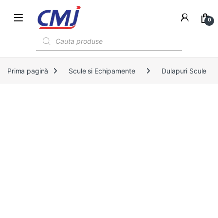
0
Products search
Prima pagină
Scule si Echipamente
Dulapuri Scule