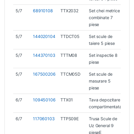
5/7
68910108
TTX2032
Set chei metrice
2,6
combinate 7
piese
5/7
144020104
TTDCT05
Set scule de
2,0
taiere 5 piese
5/7
144370103
TTTM08
Set inspectie 8
1,1 
piese
5/7
167500206
TTCM05D
Set scule de
0,9
masurare 5
piese
6/7
109450106
TTX01
Tava depozitare
0,4
compartimentata
6/7
117060103
TTPS09E
Trusa Scule de
4,5
Uz General 9
pieseE