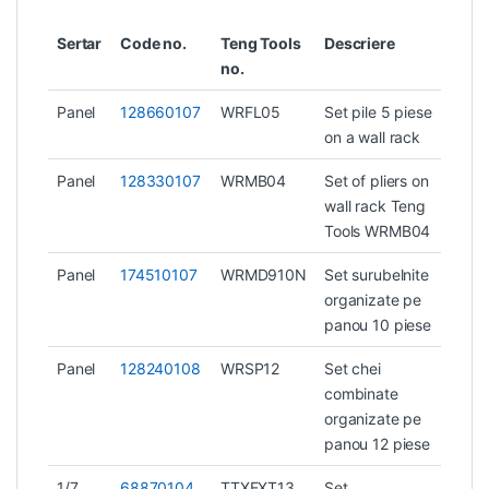
Sertar
Code no.
Teng Tools
Descriere
Gre
no.
Panel
128660107
WRFL05
Set pile 5 piese
on a wall rack
Panel
128330107
WRMB04
Set of pliers on
wall rack Teng
Tools WRMB04
Panel
174510107
WRMD910N
Set surubelnite
organizate pe
panou 10 piese
Panel
128240108
WRSP12
Set chei
combinate
organizate pe
panou 12 piese
1/7
68870104
TTXEXT13
Set
2 k