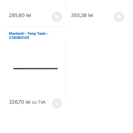
285,60
lei
355,38
lei
Acest produs are mai multe variații. Opțiunile pot fi alese în pagin
Acest produs are mai multe variați
Montanti – Teng Tools –
238080105
326,70
lei
cu TVA