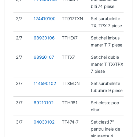
biti 74 piese
2/7
174410100
TT917TXN
Set surubelnite
0,7
TX, TPX 7 piese
2/7
68930106
TTHEX7
Set chei imbus
0,7
maner T 7 piese
2/7
68920107
TTTX7
Set chei duble
0,7
maner T TX/TPX
7 piese
3/7
114590102
TTXMDN
Set surubelnite
1,6
tubulare 9 piese
3/7
69210102
TTHR81
Set cleste pop
0,9
nituri
3/7
04030102
TT474-7
Set clesti 7″
1 k
pentru inele de
siguranta 4