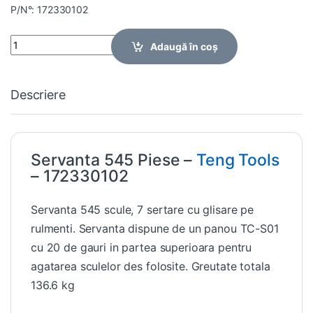
P/N°: 172330102
Quantity
Adaugă în coș
Descriere
Servanta 545 Piese –
Teng Tools
– 172330102
Servanta 545 scule, 7 sertare cu glisare pe
rulmenti. Servanta dispune de un panou TC-S01
cu 20 de gauri in partea superioara pentru
agatarea sculelor des folosite. Greutate totala
136.6 kg