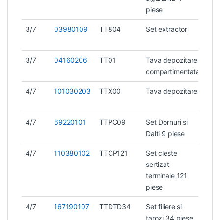
piese
3/7
03980109
TT804
Set extractor
1,2
3/7
04160206
TT01
Tava depozitare
0,2
compartimentata
4/7
101030203
TTX00
Tava depozitare
0,3
4/7
69220101
TTPC09
Set Dornuri si
1,4
Dalti 9 piese
4/7
110380102
TTCP121
Set cleste
sertizat
terminale 121
piese
4/7
167190107
TTDTD34
Set filiere si
1,6
tarozi 34 piese