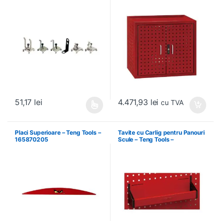
Teng Tools – 69940708
4.471,93
lei
51,17
lei
cu TVA
Acest produs are mai multe variații. Opțiunile pot fi alese în pagin
Placi Superioare – Teng Tools –
Tavite cu Carlig pentru Panouri
165870205
Scule – Teng Tools –
174630301