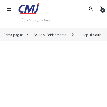
0
Products search
Prima pagină
Scule si Echipamente
Dulapuri Scule