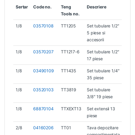
Sertar
Code no.
Teng
Descriere
Greu
Tools no.
1/8
03570108
TT1205
Set tubulare 1/2″
1,1 k
5 piese si
accesorii
1/8
03570207
TT1217-6
Set tubulare 1/2″
1,65
17 piese
1/8
03490109
TT1435
Set tubulare 1/4″
1 kg
35 piese
1/8
03520103
TT3819
Set tubulare
1 kg
3/8″ 19 piese
1/8
68870104
TTXEXT13
Set extensii 13
2 kg
piese
2/8
04160206
TT01
Tava depozitare
0,29
compartimentata