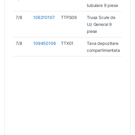
tubulare 9 piese
7/8
106210107
TTPS09
Trusa Scule de
4,45
Uz General 9
piese
7/8
109450106
TTX01
Tava depozitare
0,4 
compartimentata