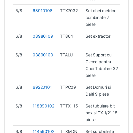
5/8
68910108
TTX2032
Set chei metrice
2,6 
combinate 7
piese
6/8
03980109
TT804
Set extractor
1,2 k
6/8
03890100
TTALU
Set Suport cu
0,65
Cleme pentru
Chei Tubulare 32
piese
6/8
69220101
TTPC09
Set Dornuri si
1,4 k
Dalti 9 piese
6/8
118890102
TTTXH15
Set tubulare bit
1,4 k
hex si TX 1/2″ 15
piese
6/8
114590102
TTXMDN
Set surubelnite
1,6 k