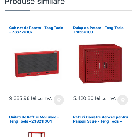
Produse similare
Cabinet de Perete – Teng Tools
Dulap de Perete – Teng Tools –
– 238220107
174660100
9.385,98
lei
5.420,80
lei
cu TVA
cu TVA
Unitati de Rafturi Modulare –
Rafturi Canistre Aerosol pentru
Teng Tools – 238211304
Panouri Scule – Teng Tools –
174620302