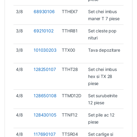
3/8
68930106
TTHEX7
Set chei imbus
0,72
maner T 7 piese
3/8
69210102
TTHR81
Set cleste pop
0,95
nituri
3/8
101030203
TTX00
Tava depozitare
0,3 
4/8
128250107
TTHT28
Set chei imbus
1,21 
hex si TX 28
piese
4/8
128650108
TTMD12D
Set surubelnite
0,6 
12 piese
4/8
128430105
TTNF12
Set pile ac 12
0,47
piese
4/8
117690107
TTSR04
Set carlige si
0,43