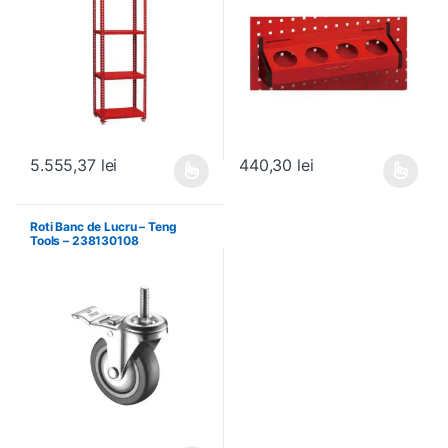
5.555,37
lei
440,30
lei
Acest produs are mai multe variații. Opțiunile pot fi alese în pagin
Acest produs are mai multe variați
Roti Banc de Lucru – Teng
Tools – 238130108