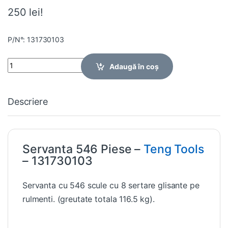
250 lei!
P/N°: 131730103
Quantity
Adaugă în coș
Descriere
Servanta 546 Piese –
Teng Tools
– 131730103
Servanta cu 546 scule cu 8 sertare glisante pe
rulmenti. (greutate totala 116.5 kg).