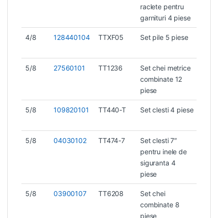
raclete pentru
garnituri 4 piese
4/8
128440104
TTXF05
Set pile 5 piese
1 kg
5/8
27560101
TT1236
Set chei metrice
1,7 k
combinate 12
piese
5/8
109820101
TT440-T
Set clesti 4 piese
1,1 k
5/8
04030102
TT474-7
Set clesti 7″
1 kg
pentru inele de
siguranta 4
piese
5/8
03900107
TT6208
Set chei
0,8 
combinate 8
piese