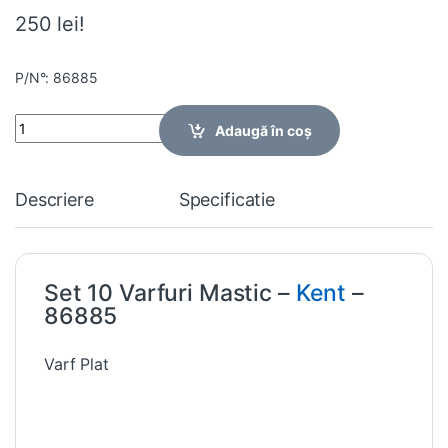
250 lei!
P/N°: 86885
Quantity
Adaugă în coș
Descriere
Specificatie
Set 10 Varfuri Mastic –
Kent
–
86885
Varf Plat