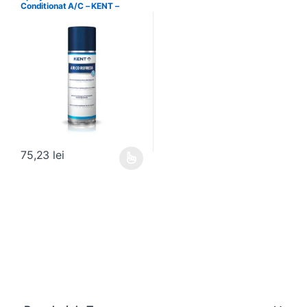
Conditionat A/C – KENT –
86089
75,23
lei
Acest produs are mai multe variații. Opțiunile pot fi alese în pagin
Brands Carousel