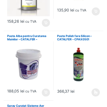
135,90
lei
cu TVA
158,26
lei
cu TVA
Pasta Alba pentru Curatarea
Pasta Polish fara Silicon –
Mainilor – CATALFER –
CATALFER – CPAX0501
PLM01.2.42
188,05
lei
366,37
lei
cu TVA
Acest produs are mai multe variați
Spray Curatat Sisteme Aer