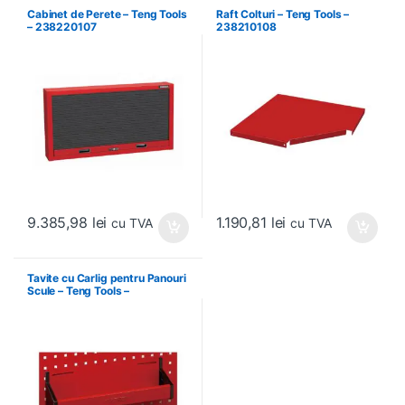
Cabinet de Perete – Teng Tools
Raft Colturi – Teng Tools –
– 238220107
238210108
9.385,98
lei
1.190,81
lei
cu TVA
cu TVA
Tavite cu Carlig pentru Panouri
Scule – Teng Tools –
174630301