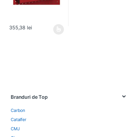
355,38
lei
Acest produs are mai multe variații. Opțiunile pot fi alese în pagin
Brands Carousel
Branduri de Top
Carbon
Catalfer
CMJ