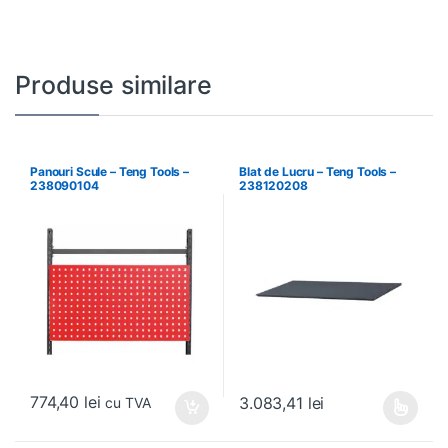
Produse similare
Panouri Scule – Teng Tools –
Blat de Lucru – Teng Tools –
238090104
238120208
774,40
lei
3.083,41
lei
cu TVA
Acest produs are mai multe variați