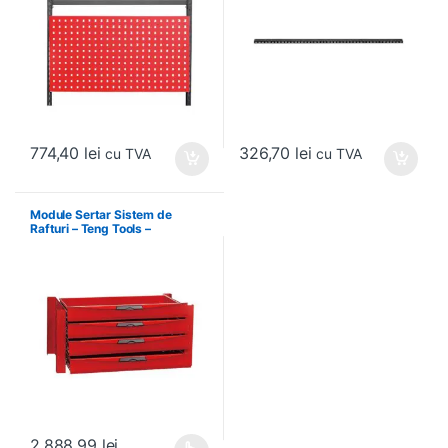
774,40
lei
326,70
lei
cu TVA
cu TVA
Module Sertar Sistem de
Rafturi – Teng Tools –
238210306
2.888,99
lei