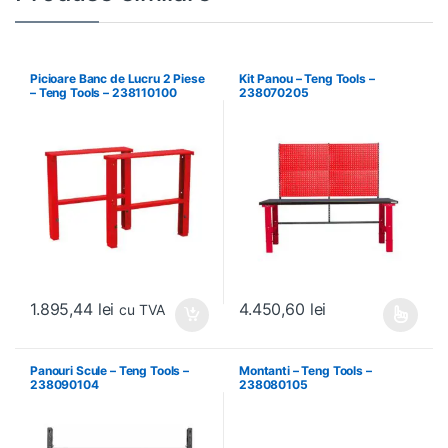
Picioare Banc de Lucru 2 Piese
Kit Panou – Teng Tools –
– Teng Tools – 238110100
238070205
1.895,44
lei
4.450,60
lei
cu TVA
Acest produs are mai multe variați
Panouri Scule – Teng Tools –
Montanti – Teng Tools –
238090104
238080105