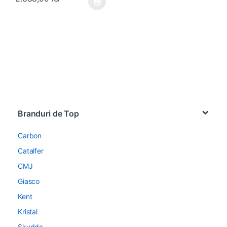
Acest produs are mai multe variații. Opțiunile pot fi alese în pagin
Brands Carousel
Branduri de Top
Carbon
Catalfer
CMJ
Giasco
Kent
Kristal
Skydda