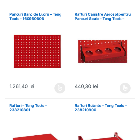
Panouri Banc de Lucru – Teng
Rafturi Canistre Aerosol pentru
Tools – 160950606
Panouri Scule – Teng Tools –
174620302
1.261,40
lei
440,30
lei
Acest produs are mai multe variații. Opțiunile pot fi alese în pagin
Acest produs are mai multe variați
Rafturi – Teng Tools –
Rafturi Rulante – Teng Tools –
238210801
238210900