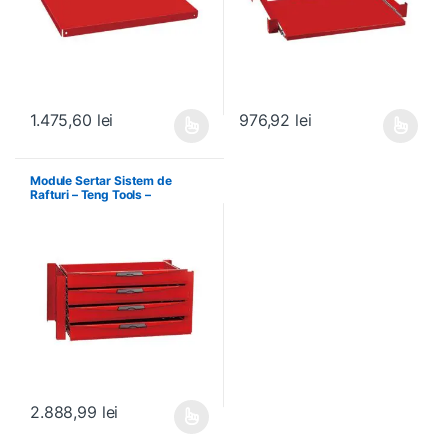
1.475,60
lei
976,92
lei
Acest produs are mai multe variații. Opțiunile pot fi alese în pagin
Acest produs are mai multe variați
Module Sertar Sistem de
Rafturi – Teng Tools –
238210306
2.888,99
lei
Acest produs are mai multe variații. Opțiunile pot fi alese în pagin