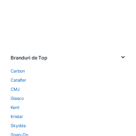
Brands Carousel
Branduri de Top
Carbon
Catalfer
CMJ
Giasco
Kent
Kristal
Skydda
Snap-On