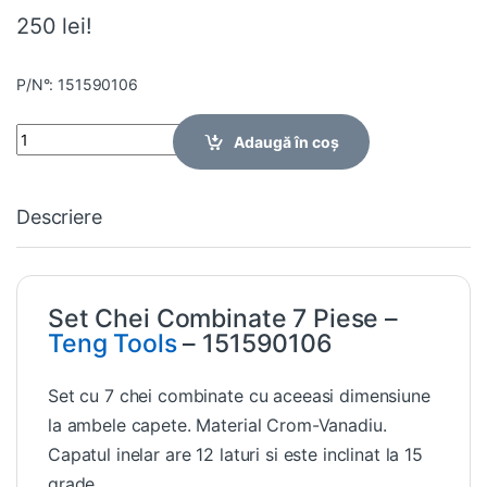
250 lei!
P/N°: 151590106
Quantity
Adaugă în coș
Descriere
Set Chei Combinate 7 Piese –
Teng Tools
– 151590106
Set cu 7 chei combinate cu aceeasi dimensiune
la ambele capete. Material Crom-Vanadiu.
Capatul inelar are 12 laturi si este inclinat la 15
grade.