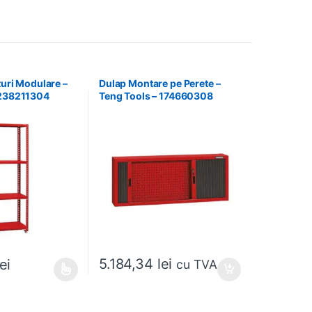
turi Modulare –
Dulap Montare pe Perete –
 238211304
Teng Tools – 174660308
5.184,34
lei
lei
cu TVA
e mai multe variații. Opțiunile pot fi alese în pagina produsului.