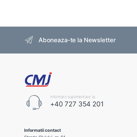
Brands Carousel
Aboneaza-te la Newsletter
Informatii suplimentare la:
+40 727 354 201
Informatii contact