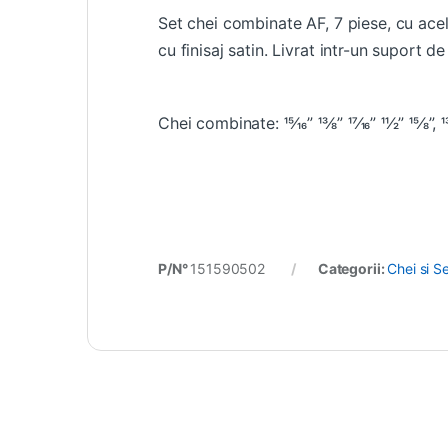
Set chei combinate AF, 7 piese, cu acel
cu finisaj satin. Livrat intr-un suport de 
Chei combinate: 15⁄16” 13⁄8” 17⁄16” 11⁄2” 15⁄8”, 13⁄
P/N°
151590502
Categorii:
Chei si S