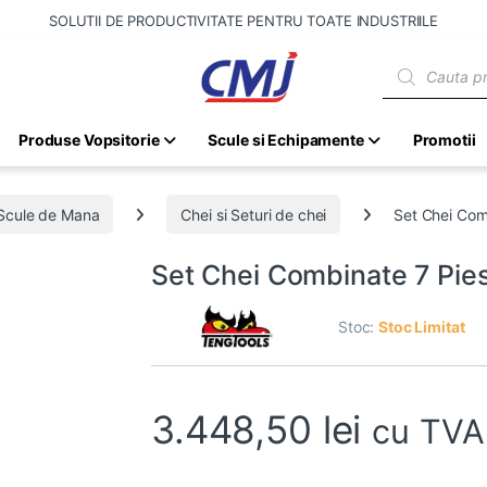
SOLUTII DE PRODUCTIVITATE PENTRU TOATE INDUSTRIILE
Products sear
Produse Vopsitorie
Scule si Echipamente
Promotii
Scule de Mana
Chei si Seturi de chei
Set Chei Com
Set Chei Combinate 7 Pie
Stoc:
Stoc Limitat
3.448,50
lei
cu TVA