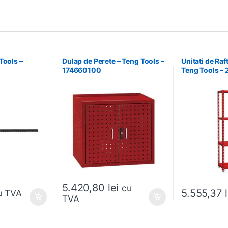
Tools –
Dulap de Perete – Teng Tools –
Unitati de Raf
174660100
Teng Tools –
5.420,80
lei
cu
5.555,37
u TVA
TVA
Acest produs ar