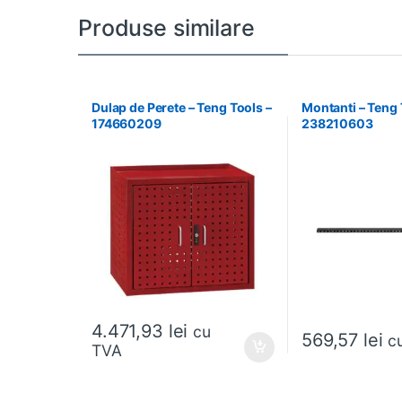
Produse similare
Dulap de Perete – Teng Tools –
Montanti – Teng 
174660209
238210603
4.471,93
lei
cu
569,57
lei
c
TVA