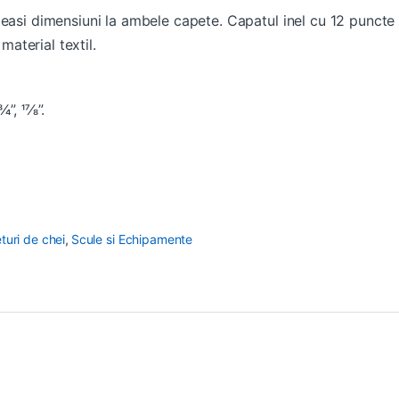
easi dimensiuni la ambele capete. Capatul inel cu 12 puncte 
material textil.
4”, 17⁄8”.
eturi de chei
,
Scule si Echipamente