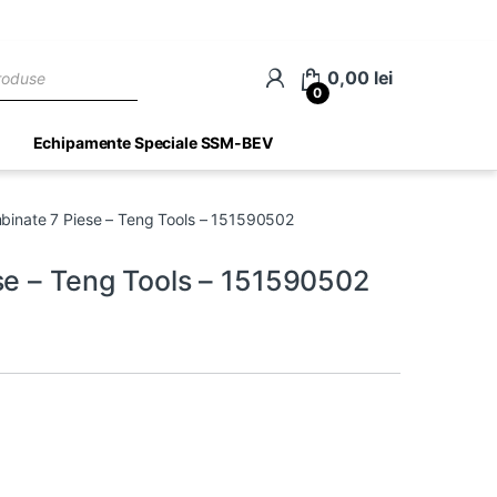
ch
0,00
lei
0
Echipamente Speciale SSM-BEV
binate 7 Piese – Teng Tools – 151590502
se – Teng Tools – 151590502