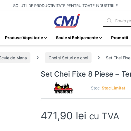
SOLUTII DE PRODUCTIVITATE PENTRU TOATE INDUSTRIILE
Products sear
Produse Vopsitorie
Scule si Echipamente
Promotii
Scule de Mana
Chei si Seturi de chei
Set Chei Fix
Set Chei Fixe 8 Piese – T
Stoc:
Stoc Limitat
471,90
lei
cu TVA