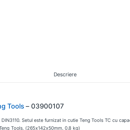
Descriere
ng Tools
– 03900107
 DIN3110. Setul este furnizat in cutie Teng Tools TC cu capac
e Teng Tools. (265x142x50mm, 0.8 kg)