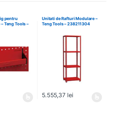
lig pentru
Unitati de Rafturi Modulare –
 – Teng Tools –
Teng Tools – 238211304
i
5.555,37
lei
 alese în pagina produsului.
e mai multe variații. Opțiunile pot fi alese în pagina produsului.
Acest produs are mai multe variații. Opțiunile pot