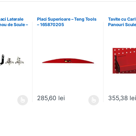
aci Laterale
Placi Superioare – Teng Tools
Tavite cu Car
nou de Scule –
– 165870205
Panouri Scule
9940708
174630301
285,60
lei
355,38
le
ai multe variații. Opțiunile pot fi alese în pagina produsului.
Acest produs are mai multe variații. Opțiunile pot fi
Acest produs ar