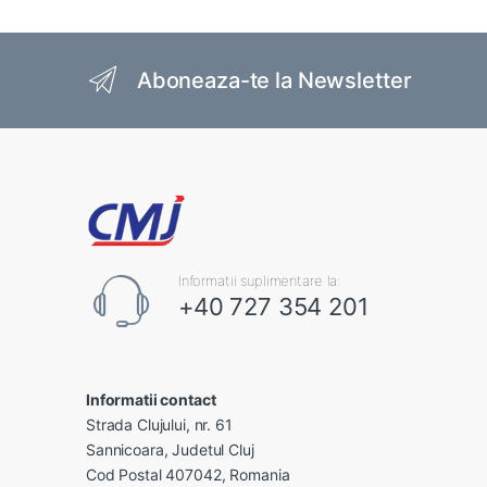
Brands Carousel
Aboneaza-te la Newsletter
Informatii suplimentare la:
+40 727 354 201
Informatii contact
Strada Clujului, nr. 61
Sannicoara, Judetul Cluj
Cod Postal 407042, Romania