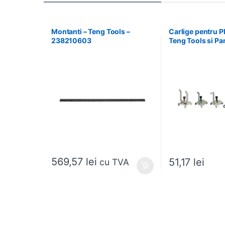
Montanti – Teng Tools –
Carlige pentru Pl
238210603
Teng Tools si Pa
Teng Tools – 6
569,57
lei
51,17
lei
cu TVA
Acest produs are m