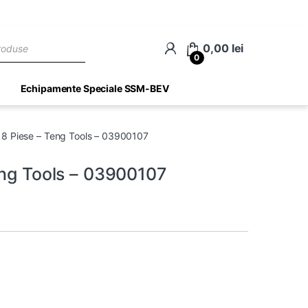
ch
0,00
lei
0
Echipamente Speciale SSM-BEV
e 8 Piese – Teng Tools – 03900107
eng Tools – 03900107