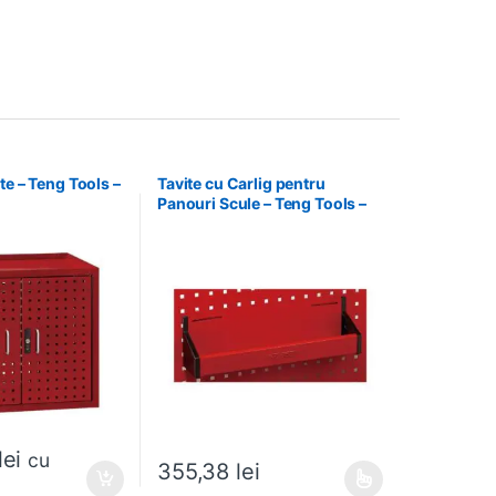
te – Teng Tools –
Tavite cu Carlig pentru
Panouri Scule – Teng Tools –
174630301
lei
cu
355,38
lei
Acest produs are mai multe variații. Opțiunile pot