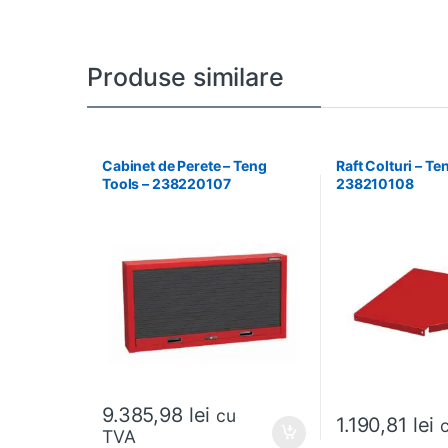
Produse similare
Cabinet de Perete – Teng
Raft Colturi – Te
Tools – 238220107
238210108
9.385,98
lei
cu
1.190,81
lei
TVA