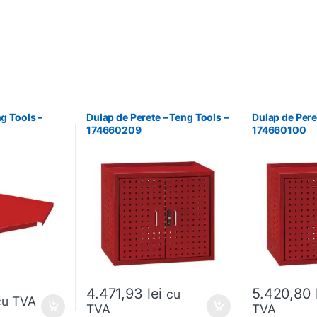
ng Tools –
Dulap de Perete – Teng Tools –
Dulap de Pere
174660209
174660100
4.471,93
lei
5.420,80
cu
cu TVA
TVA
TVA