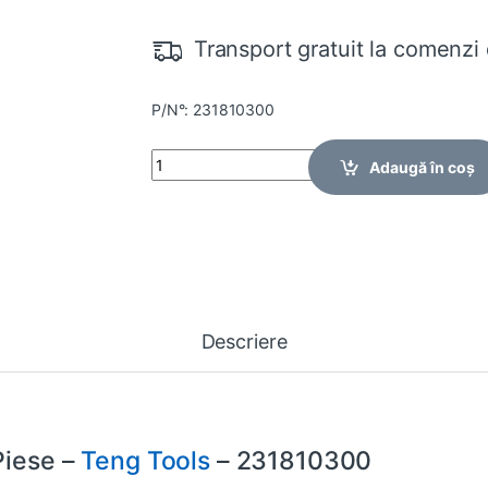
Transport gratuit la comenzi 
P/N°: 231810300
Quantity
Adaugă în coș
Descriere
Piese –
Teng Tools
– 231810300