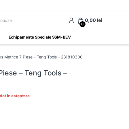
ch
0,00
lei
0
Echipamente Speciale SSM-BEV
us Metrice 7 Piese – Teng Tools – 231810300
Piese – Teng Tools –
dat in asteptare