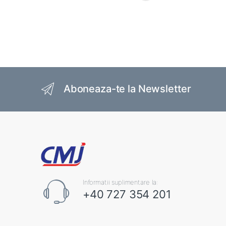
Brands Carousel
Aboneaza-te la Newsletter
Informatii suplimentare la:
+40 727 354 201