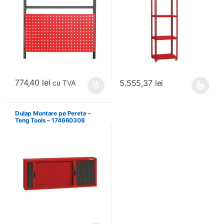
774,40
lei
5.555,37
lei
cu TVA
Acest produs are mai multe variați
Dulap Montare pe Perete –
Teng Tools – 174660308