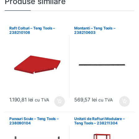
Produse similare
Raft Colturi – Teng Tools –
Montanti – Teng Tools –
238210108
238210603
1.190,81
lei
569,57
lei
cu TVA
cu TVA
Panouri Scule – Teng Tools –
Unitati de Rafturi Modulare –
238090104
Teng Tools – 238211304