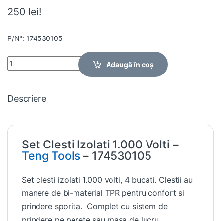
250 lei!
P/N°: 174530105
Quantity
Adaugă în coș
Descriere
Set Clesti Izolati 1.000 Volti –
Teng Tools
– 174530105
Set clesti izolati 1.000 volti, 4 bucati. Clestii au
manere de bi-material TPR pentru confort si
prindere sporita. Complet cu sistem de
prindere pe perete sau masa de lucru.