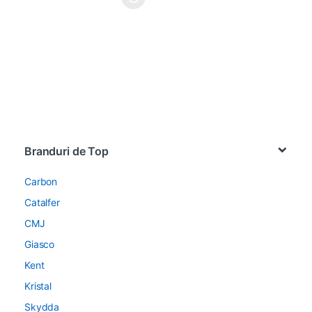
Acest produs are mai multe variații. Opțiunile pot fi alese în pagin
Brands Carousel
Branduri de Top
Carbon
Catalfer
CMJ
Giasco
Kent
Kristal
Skydda