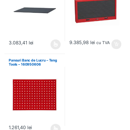
9.385,98
lei
3.083,41
lei
cu TVA
Acest produs are mai multe variații. Opțiunile pot fi alese în pagin
Panouri Banc de Lucru – Teng
Tools – 160950606
1.261,40
lei