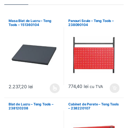
Masa Blat de Lucru – Teng
Panouri Scule – Teng Tools –
Tools – 151360104
238090104
774,40
lei
2.237,20
lei
cu TVA
Acest produs are mai multe variații. Opțiunile pot fi alese în pagin
Blat de Lucru – Teng Tools –
Cabinet de Perete – Teng Tools
238120208
– 238220107