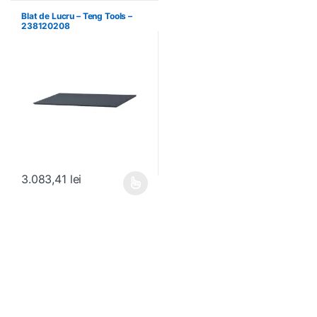
Blat de Lucru – Teng Tools –
238120208
3.083,41
lei
Acest produs are mai multe variații. Opțiunile pot fi alese în pagin