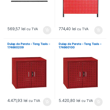
569,57
lei
774,40
lei
cu TVA
cu TVA
Dulap de Perete – Teng Tools –
Dulap de Perete – Teng Tools –
174660209
174660100
4.471,93
lei
5.420,80
lei
cu TVA
cu TVA