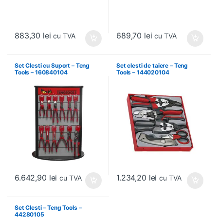
883,30
lei
689,70
lei
cu TVA
cu TVA
Set Clesti cu Suport – Teng
Set clesti de taiere – Teng
Tools – 160840104
Tools – 144020104
6.642,90
lei
1.234,20
lei
cu TVA
cu TVA
Set Clesti – Teng Tools –
44280105