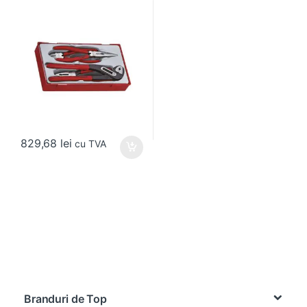
829,68
lei
cu TVA
Brands Carousel
Branduri de Top