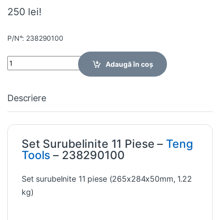
250 lei!
P/N°: 238290100
Quantity
Adaugă în coș
Descriere
Set Surubelinite 11 Piese –
Teng
Tools
– 238290100
Set surubelnite 11 piese (265x284x50mm, 1.22
kg)