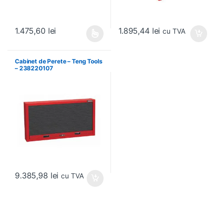
1.895,44
lei
1.475,60
lei
cu TVA
Acest produs are mai multe variații. Opțiunile pot fi alese în pagin
Cabinet de Perete – Teng Tools
– 238220107
9.385,98
lei
cu TVA