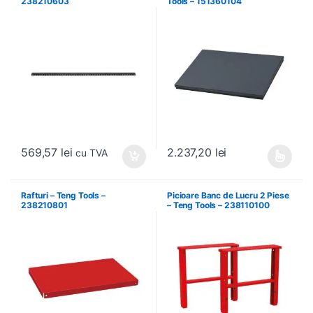
238210603
Tools – 151360104
569,57
lei
2.237,20
lei
cu TVA
Acest produs are mai multe variați
Rafturi – Teng Tools –
Picioare Banc de Lucru 2 Piese
238210801
– Teng Tools – 238110100