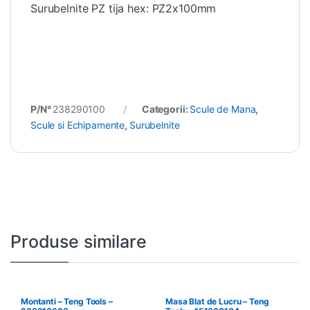
Surubelnite PZ tija hex: PZ2x100mm
P/N°
238290100
Categorii:
Scule de Mana
,
Scule si Echipamente
,
Surubelnite
Produse similare
Montanti – Teng Tools –
Masa Blat de Lucru – Teng