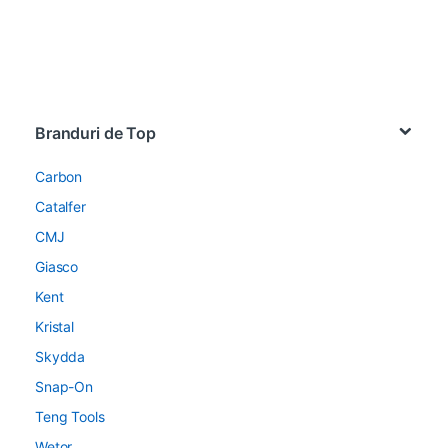
Brands Carousel
Branduri de Top
Carbon
Catalfer
CMJ
Giasco
Kent
Kristal
Skydda
Snap-On
Teng Tools
Wetor