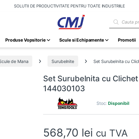
SOLUTII DE PRODUCTIVITATE PENTRU TOATE INDUSTRIILE
Products sear
Produse Vopsitorie
Scule si Echipamente
Promotii
Scule de Mana
Surubelnite
Set Surubelnita cu Cl
Set Surubelnita cu Cliche
144030103
Stoc:
Disponibil
568,70
lei
cu TVA