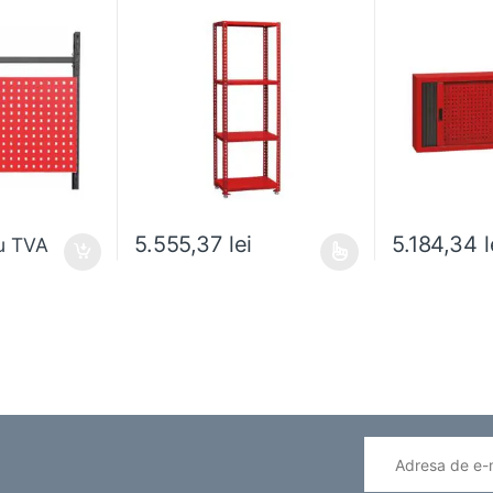
5.184,34
l
5.555,37
lei
u TVA
Acest produs are mai multe variații. Opțiunile pot fi