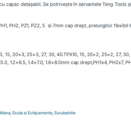
c cu capac detașabil. Se potrivește în servantele Teng Tools și
i PH1, PH2, PZ1, PZ2, 5 si 7mm cap drept, prelungitor flexibil 6
10, 15, 20×3, 25×3, 27, 30, 40.TPX10, 15, 20×2, 25×2, 27, 30,
×5.0, 1.2×6.5, 1.4×7.0, 1.6×8.0mm cap drept,PH1x4, PH2x7, PH
 Mana
,
Scule si Echipamente
,
Surubelnite