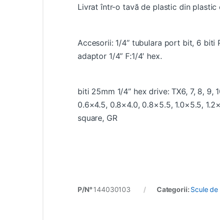
Livrat într-o tavă de plastic din plasti
Accesorii: 1/4” tubulara port bit, 6 bit
adaptor 1/4” F:1/4′ hex.
biti 25mm 1/4” hex drive: TX6, 7, 8, 9, 
0.6×4.5, 0.8×4.0, 0.8×5.5, 1.0×5.5, 1.2
square, GR
P/N°
144030103
Categorii:
Scule de