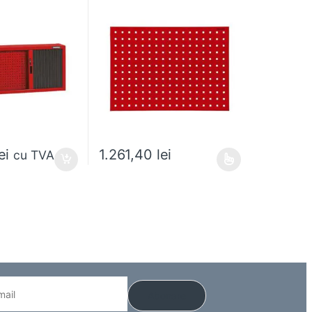
ei
1.261,40
lei
cu TVA
 alese în pagina produsului.
Acest produs are mai multe variații. Opțiunile pot