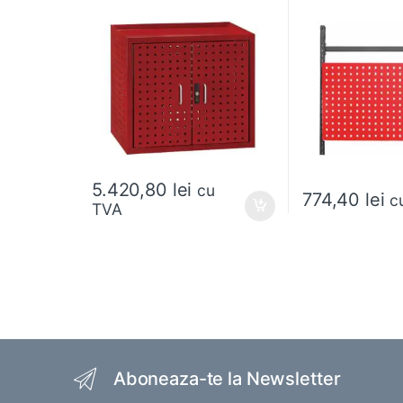
5.420,80
lei
cu
774,40
lei
c
TVA
Brands Carousel
Aboneaza-te la Newsletter