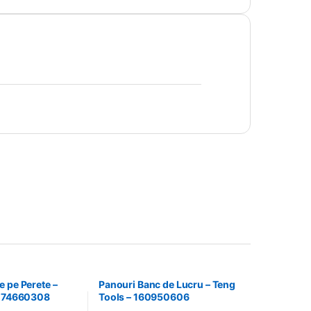
 pe Perete –
Panouri Banc de Lucru – Teng
 174660308
Tools – 160950606