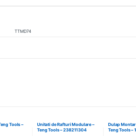
TTMD74
Teng Tools –
Unitati de Rafturi Modulare –
Dulap Montare
Teng Tools – 238211304
Teng Tools –