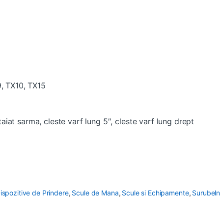
9, TX10, TX15
e taiat sarma, cleste varf lung 5″, cleste varf lung drept
Dispozitive de Prindere
,
Scule de Mana
,
Scule si Echipamente
,
Surubeln