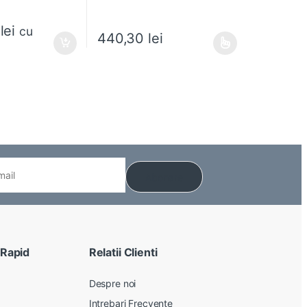
7
lei
cu
440,30
lei
Acest produs are mai multe variații. Opțiunile pot
 Rapid
Relatii Clienti
Despre noi
Intrebari Frecvente