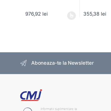
976,92
lei
355,38
lei
Acest produs are mai multe variații. Opțiunile pot fi al
Acest produs are m
Brands Carousel
Aboneaza-te la Newsletter
Informatii suplimentare la: