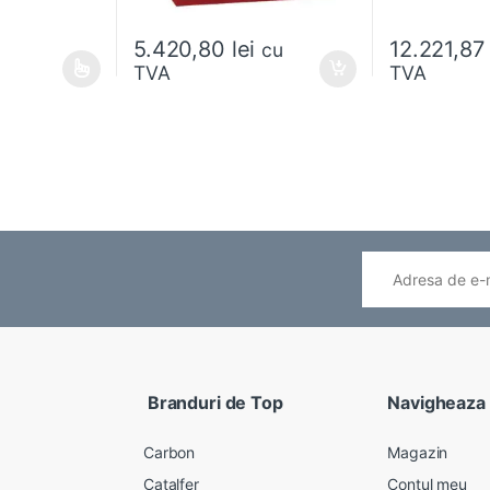
5.420,80
lei
12.221,8
cu
TVA
TVA
ese în pagina produsului.
ai multe variații. Opțiunile pot fi alese în pagina produsului.
Branduri de Top
Navigheaza
Carbon
Magazin
Catalfer
Contul meu