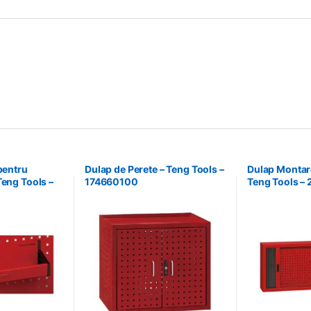
 pentru
Dulap de Perete – Teng Tools –
Dulap Montare
Teng Tools –
174660100
Teng Tools –