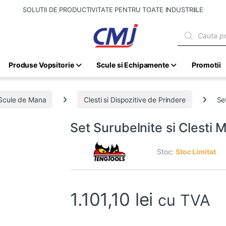
SOLUTII DE PRODUCTIVITATE PENTRU TOATE INDUSTRIILE
Products sear
Produse Vopsitorie
Scule si Echipamente
Promotii
Scule de Mana
Clesti si Dispozitive de Prindere
Se
Set Surubelnite si Clesti 
Stoc:
Stoc Limitat
1.101,10
lei
cu TVA