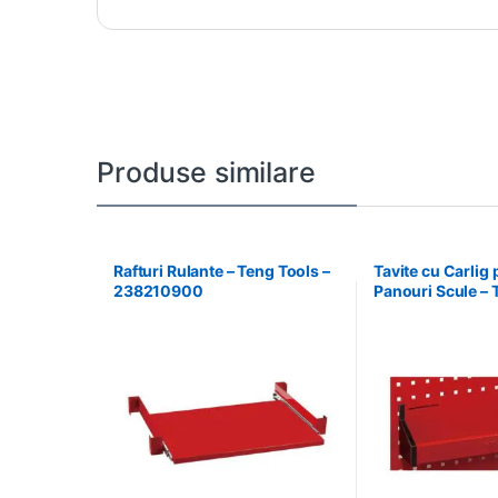
Produse similare
Rafturi Rulante – Teng Tools –
Tavite cu Carlig
238210900
Panouri Scule – 
174630301