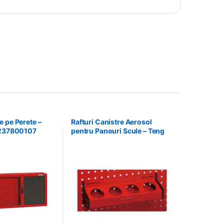
 pe Perete –
Rafturi Canistre Aerosol
 237800107
pentru Panouri Scule – Teng
Tools – 174620302