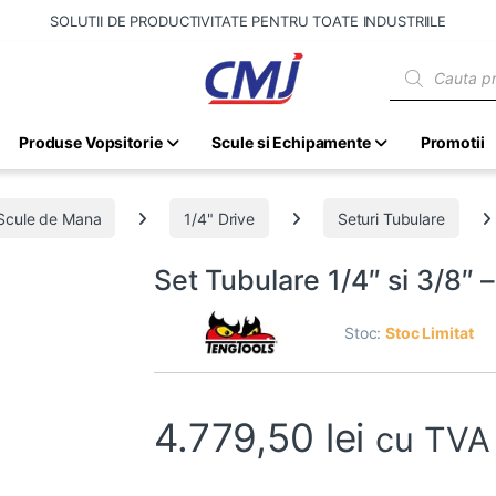
SOLUTII DE PRODUCTIVITATE PENTRU TOATE INDUSTRIILE
Products sear
Produse Vopsitorie
Scule si Echipamente
Promotii
Scule de Mana
1/4" Drive
Seturi Tubulare
Set Tubulare 1/4″ si 3/8″
Stoc:
Stoc Limitat
4.779,50
lei
cu TVA