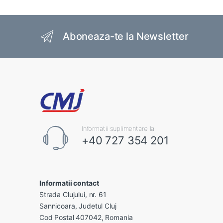
Brands Carousel
Aboneaza-te la Newsletter
Informatii suplimentare la:
+40 727 354 201
Informatii contact
Strada Clujului, nr. 61
Sannicoara, Judetul Cluj
Cod Postal 407042, Romania