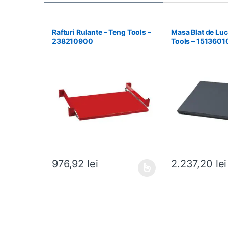
Rafturi Rulante – Teng Tools –
Masa Blat de Luc
238210900
Tools – 1513601
976,92
lei
2.237,20
lei
Acest produs are mai multe variații. Opțiunile pot fi al
Acest produs are m