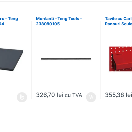
ru – Teng
Montanti – Teng Tools –
Tavite cu Car
04
238080105
Panouri Scule
174630301
326,70
lei
355,38
le
cu TVA
ese în pagina produsului.
ai multe variații. Opțiunile pot fi alese în pagina produsului.
Acest produs ar