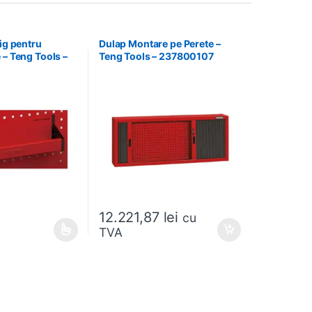
lig pentru
Dulap Montare pe Perete –
 – Teng Tools –
Teng Tools – 237800107
12.221,87
lei
cu
i
TVA
e mai multe variații. Opțiunile pot fi alese în pagina produsului.