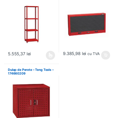
9.385,98
lei
5.555,37
lei
cu TVA
Acest produs are mai multe variații. Opțiunile pot fi alese în pagin
Dulap de Perete – Teng Tools –
174660209