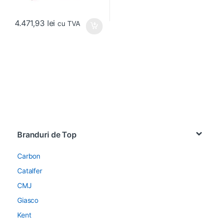
4.471,93
lei
cu TVA
Brands Carousel
Branduri de Top
Carbon
Catalfer
CMJ
Giasco
Kent