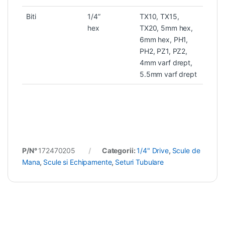
Biti
1/4”
TX10, TX15,
hex
TX20, 5mm hex,
6mm hex, PH1,
PH2, PZ1, PZ2,
4mm varf drept,
5.5mm varf drept
P/N°
172470205
Categorii:
1/4" Drive
,
Scule de
Mana
,
Scule si Echipamente
,
Seturi Tubulare