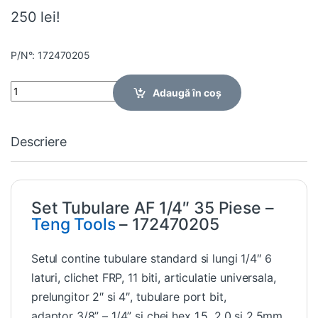
250 lei!
P/N°: 172470205
Quantity
Adaugă în coș
Descriere
Set Tubulare AF 1/4″ 35 Piese –
Teng Tools
– 172470205
Setul contine tubulare standard si lungi 1/4″ 6
laturi, clichet FRP, 11 biti, articulatie universala,
prelungitor 2″ si 4″, tubulare port bit,
adaptor 3/8” – 1/4” si chei hex 1.5, 2.0 si 2.5mm.