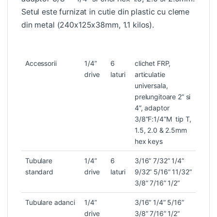
Setul este furnizat in cutie din plastic cu cleme
din metal (240x125x38mm, 1.1 kilos).
Accessorii
1/4”
6
clichet FRP,
drive
laturi
articulatie
universala,
prelungitoare 2” si
4”, adaptor
3/8”F:1/4”M tip T,
1.5, 2.0 & 2.5mm
hex keys
Tubulare
1/4”
6
3/16” 7/32” 1/4”
standard
drive
laturi
9/32” 5/16” 11/32”
3/8” 7/16” 1/2”
Tubulare adanci
1/4”
3/16” 1/4” 5/16”
drive
3/8” 7/16” 1/2”