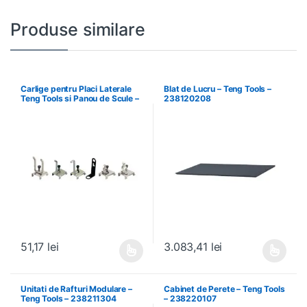
Produse similare
Carlige pentru Placi Laterale
Blat de Lucru – Teng Tools –
Teng Tools si Panou de Scule –
238120208
Teng Tools – 69940708
51,17
lei
3.083,41
lei
Acest produs are mai multe variații. Opțiunile pot fi alese în pagin
Acest produs are mai multe variați
Unitati de Rafturi Modulare –
Cabinet de Perete – Teng Tools
Teng Tools – 238211304
– 238220107