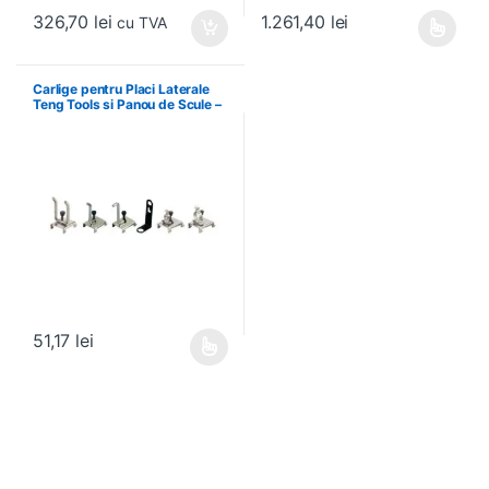
326,70
lei
1.261,40
lei
cu TVA
Acest produs are mai multe variați
Carlige pentru Placi Laterale
Teng Tools si Panou de Scule –
Teng Tools – 69940708
51,17
lei
Acest produs are mai multe variații. Opțiunile pot fi alese în pagin