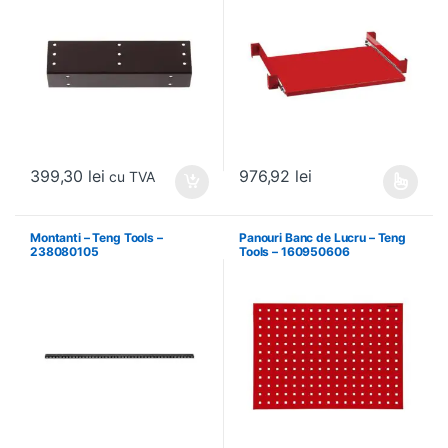
399,30
lei
976,92
lei
cu TVA
Acest produs are mai multe variați
Montanti – Teng Tools –
Panouri Banc de Lucru – Teng
238080105
Tools – 160950606