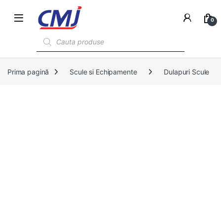
0
Products search
Prima pagină
Scule si Echipamente
Dulapuri Scule