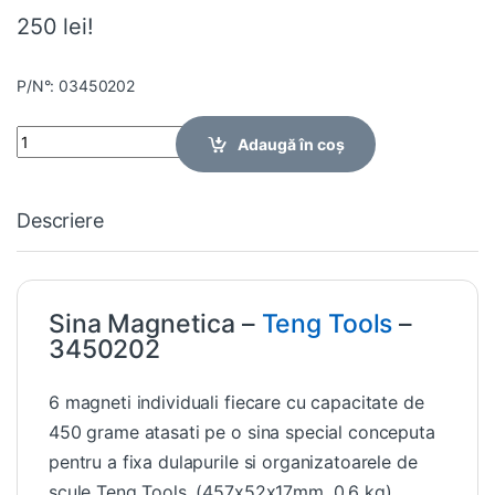
250 lei!
P/N°: 03450202
Quantity
Adaugă în coș
Descriere
Sina Magnetica –
Teng Tools
–
3450202
6 magneti individuali fiecare cu capacitate de
450 grame atasati pe o sina special conceputa
pentru a fixa dulapurile si organizatoarele de
scule Teng Tools. (457x52x17mm, 0.6 kg)