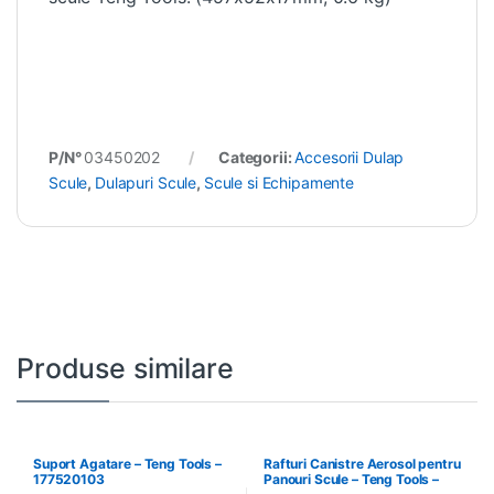
P/N°
03450202
Categorii:
Accesorii Dulap
Scule
,
Dulapuri Scule
,
Scule si Echipamente
Produse similare
Suport Agatare – Teng Tools –
Rafturi Canistre Aerosol pentru
177520103
Panouri Scule – Teng Tools –