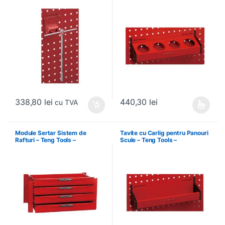
174620302
338,80
lei
440,30
lei
cu TVA
Acest produs are mai multe variați
Module Sertar Sistem de
Tavite cu Carlig pentru Panouri
Rafturi – Teng Tools –
Scule – Teng Tools –
238210306
174630301