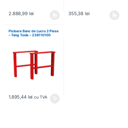
2.888,99
lei
355,38
lei
Acest produs are mai multe variații. Opțiunile pot fi alese în pagin
Acest produs are mai multe variați
Picioare Banc de Lucru 2 Piese
– Teng Tools – 238110100
1.895,44
lei
cu TVA