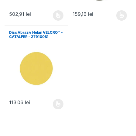
502,91
lei
159,16
lei
Acest produs are mai multe variații. Opțiunile pot fi alese în pagin
Acest produs are mai multe variați
Disc Abraziv Helan VELCRO™ –
CATALFER – 27910081
113,06
lei
Acest produs are mai multe variații. Opțiunile pot fi alese în pagin