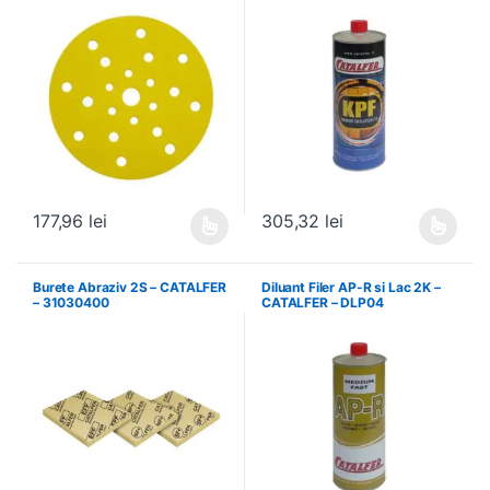
177,96
lei
305,32
lei
Acest produs are mai multe variații. Opțiunile pot fi alese în pagin
Acest produs are mai multe variați
Burete Abraziv 2S – CATALFER
Diluant Filer AP-R si Lac 2K –
– 31030400
CATALFER – DLP04