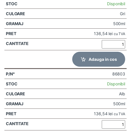
Disponibil
Gri
500ml
136,54
lei
cu TVA
Adauga in cos
86803
Disponibil
Alb
500ml
136,54
lei
cu TVA