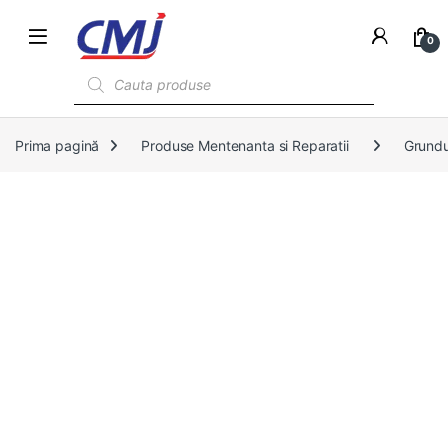
0
Products search
Prima pagină
Produse Mentenanta si Reparatii
Grundu