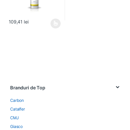
109,41
lei
Acest produs are mai multe variații. Opțiunile pot fi alese în pagin
Brands Carousel
Branduri de Top
Carbon
Catalfer
CMJ
Giasco