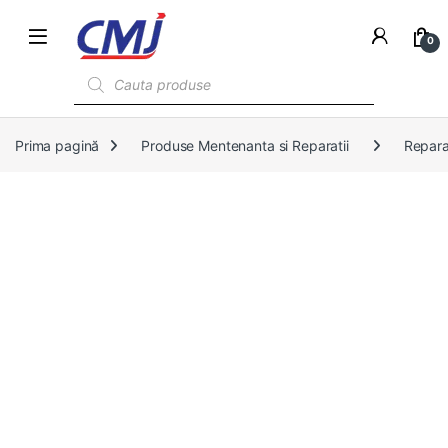
0
Products search
Prima pagină
Produse Mentenanta si Reparatii
Reparat