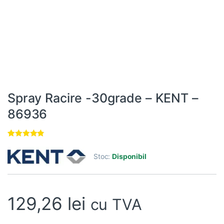
Spray Racire -30grade – KENT –
86936
Evaluat la
3
4.67
din 5
Stoc:
Disponibil
pe baza a
evaluări de
la clienți
129,26
lei
cu TVA