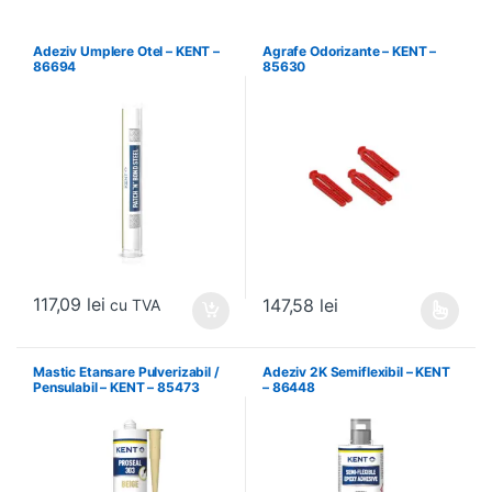
Adeziv Umplere Otel – KENT –
Agrafe Odorizante – KENT –
86694
85630
117,09
lei
147,58
lei
cu TVA
Acest produs are mai multe variați
Mastic Etansare Pulverizabil /
Adeziv 2K Semiflexibil – KENT
Pensulabil – KENT – 85473
– 86448