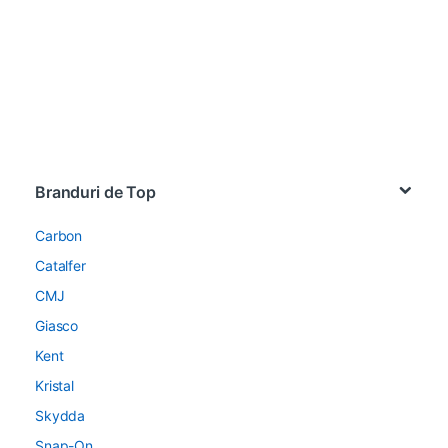
Brands Carousel
Branduri de Top
Carbon
Catalfer
CMJ
Giasco
Kent
Kristal
Skydda
Snap-On