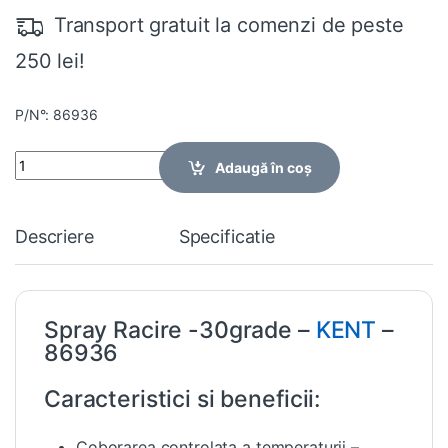
Transport gratuit la comenzi de peste
250 lei!
P/N°: 86936
Quantity
Adaugă în coș
Descriere
Specificatie
Spray Racire -30grade –
KENT
–
86936
Caracteristici si beneficii:
Coborarea controlata a temperaturii –