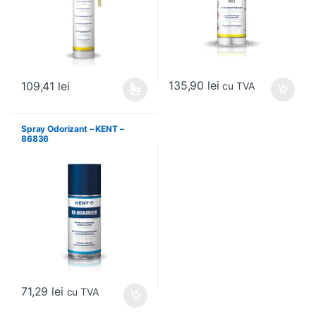
135,90
lei
109,41
lei
cu TVA
Acest produs are mai multe variații. Opțiunile pot fi alese în pagin
Spray Odorizant – KENT –
86836
71,29
lei
cu TVA