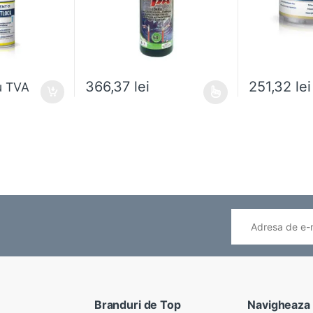
251,32
lei
366,37
lei
u TVA
Acest produs are mai multe variații. Opțiunile pot fi
Branduri de Top
Navigheaza