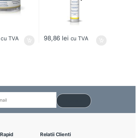
98,86
lei
cu TVA
cu TVA
 alese în pagina produsului.
 Rapid
Relatii Clienti