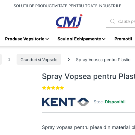
SOLUTII DE PRODUCTIVITATE PENTRU TOATE INDUSTRIILE
Products sear
Produse Vopsitorie
Scule si Echipamente
Promotii
Grunduri si Vopsele
Spray Vopsea pentru Plastic 
Spray Vopsea pentru Plas
Evaluat la
5.00
din 5 pe
Stoc:
Disponibil
baza unei
singure
evaluări
Spray vopsea pentru piese din material pl