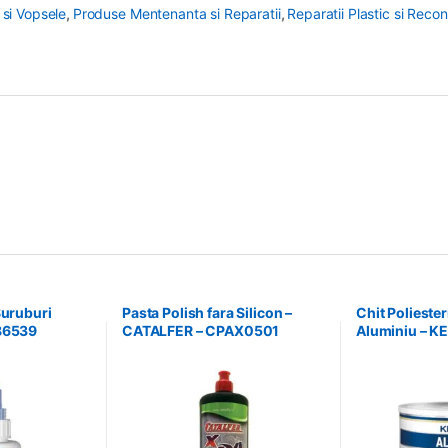
 si Vopsele
,
Produse Mentenanta si Reparatii
,
Reparatii Plastic si Recon
Suruburi
Pasta Polish fara Silicon –
Chit Poliester
86539
CATALFER – CPAX0501
Aluminiu – K