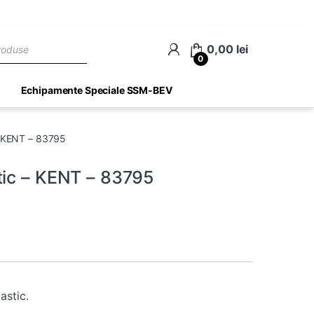
ch
0,00
lei
0
Echipamente Speciale SSM-BEV
– KENT – 83795
tic – KENT – 83795
astic.