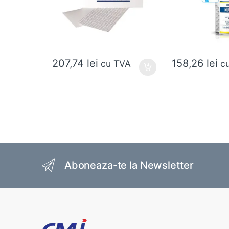
207,74
lei
158,26
lei
cu TVA
c
Brands Carousel
Aboneaza-te la Newsletter