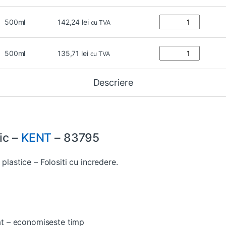
500ml
142,24
lei
cu TVA
500ml
135,71
lei
cu TVA
Descriere
ic –
KENT
– 83795
 plastice – Folositi cu incredere.
rat – economiseste timp