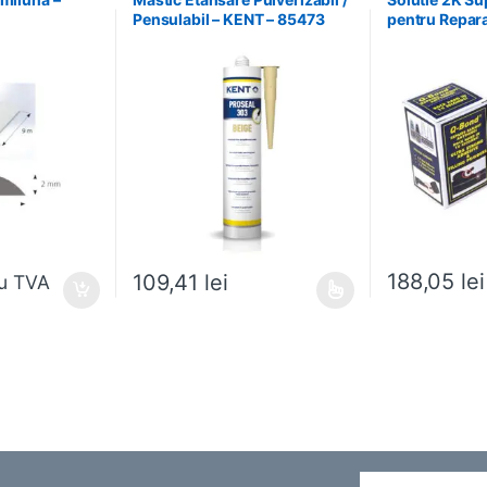
Pensulabil – KENT – 85473
pentru Reparat
WETOR – WQ
188,05
lei
109,41
lei
u TVA
Acest produs are mai multe variații. Opțiunile pot fi