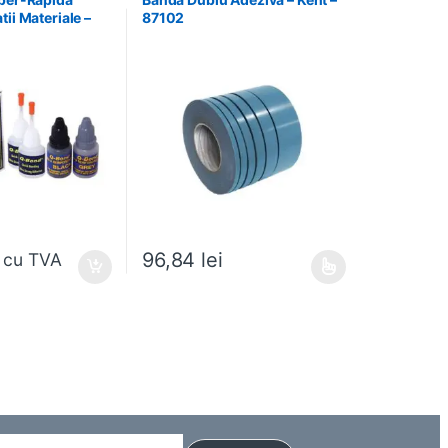
ii Materiale –
87102
B2
96,84
lei
cu TVA
 alese în pagina produsului.
Acest produs are mai multe variații. Opțiunile pot