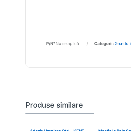
P/N°
Nu se aplică
Categorii:
Grunduri
Produse similare
Adeziv Umplere Otel – KENT –
Mastic la Rola S