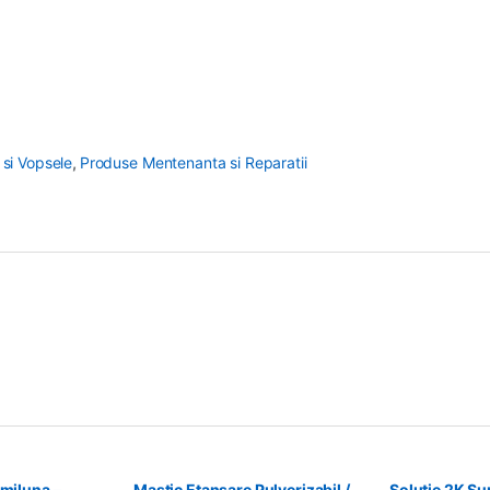
 si Vopsele
,
Produse Mentenanta si Reparatii
emiluna –
Mastic Etansare Pulverizabil /
Solutie 2K S