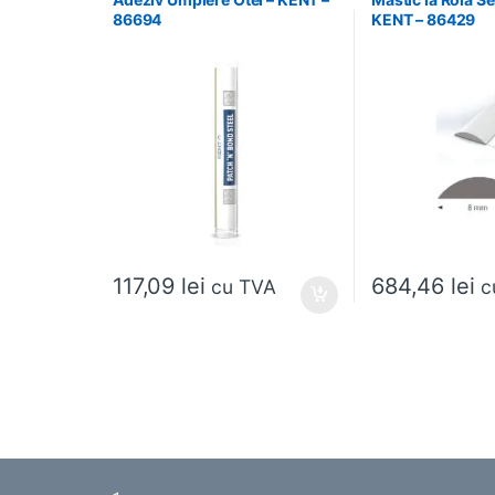
86694
KENT – 86429
117,09
lei
684,46
lei
cu TVA
c
Brands Carousel