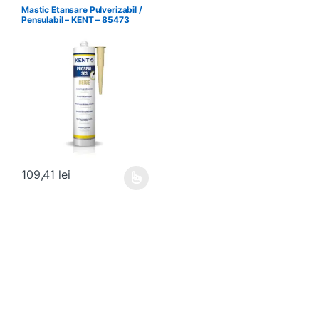
Mastic Etansare Pulverizabil /
Pensulabil – KENT – 85473
109,41
lei
Acest produs are mai multe variații. Opțiunile pot fi alese în pagin