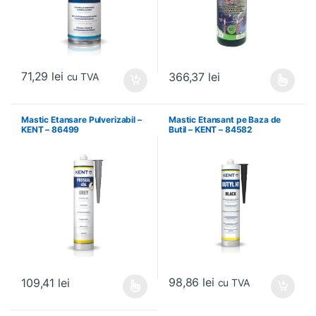
71,29
lei
366,37
lei
cu TVA
Acest produs are mai multe variați
Mastic Etansare Pulverizabil –
Mastic Etansant pe Baza de
KENT – 86499
Butil – KENT – 84582
98,86
lei
109,41
lei
cu TVA
Acest produs are mai multe variații. Opțiunile pot fi alese în pagin