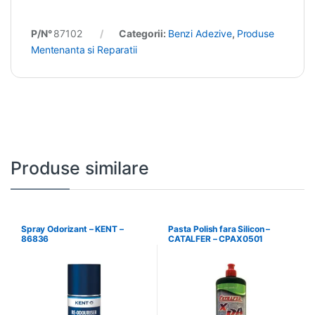
P/N°
87102
Categorii:
Benzi Adezive
,
Produse
Mentenanta si Reparatii
Produse similare
Spray Odorizant – KENT –
Pasta Polish fara Silicon –
86836
CATALFER – CPAX0501