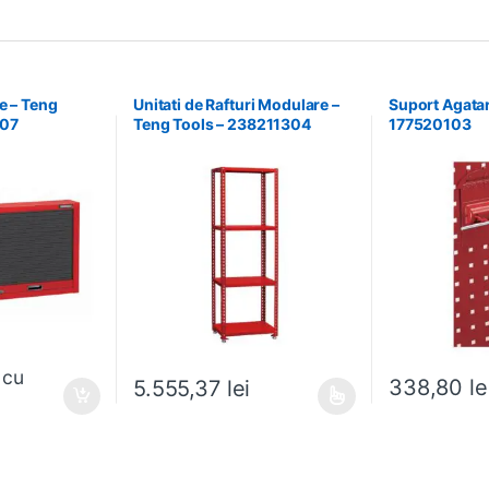
e – Teng
Unitati de Rafturi Modulare –
Suport Agatar
107
Teng Tools – 238211304
177520103
cu
338,80
le
5.555,37
lei
Acest produs are mai multe variații. Opțiunile pot fi