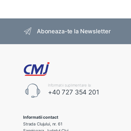
Brands Carousel
Aboneaza-te la Newsletter
Informatii suplimentare la:
+40 727 354 201
Informatii contact
Strada Clujului, nr. 61
Sannicoara, Judetul Cluj