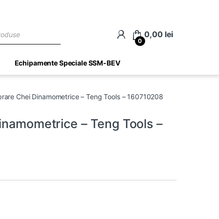
ch
0,00
lei
0
Echipamente Speciale SSM-BEV
brare Chei Dinamometrice – Teng Tools – 160710208
inamometrice – Teng Tools –