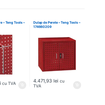
e – Teng Tools –
Dulap de Perete – Teng Tools –
174660209
4.471,93
lei
cu
i
cu TVA
TVA
 alese în pagina produsului.