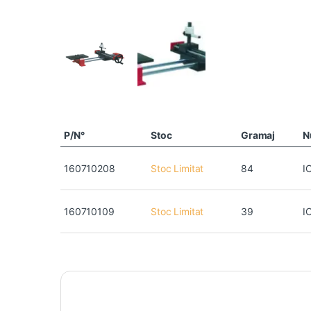
P/N°
Stoc
Gramaj
N
160710208
Stoc Limitat
84
I
160710109
Stoc Limitat
39
I