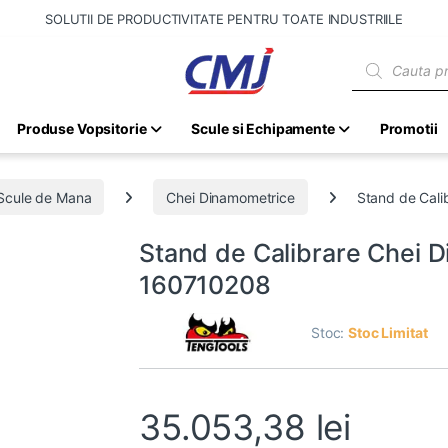
SOLUTII DE PRODUCTIVITATE PENTRU TOATE INDUSTRIILE
Products sear
Produse Vopsitorie
Scule si Echipamente
Promotii
Scule de Mana
Chei Dinamometrice
Stand de Cali
Stand de Calibrare Chei D
160710208
Stoc:
Stoc Limitat
35.053,38
lei