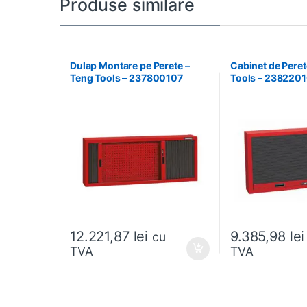
Produse similare
Dulap Montare pe Perete –
Cabinet de Peret
Teng Tools – 237800107
Tools – 238220
12.221,87
lei
9.385,98
lei
cu
TVA
TVA