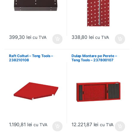
399,30
lei
338,80
lei
cu TVA
cu TVA
Raft Colturi – Teng Tools –
Dulap Montare pe Perete –
238210108
Teng Tools – 237800107
1.190,81
lei
12.221,87
lei
cu TVA
cu TVA