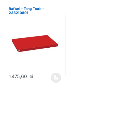
Rafturi – Teng Tools –
238210801
1.475,60
lei
Acest produs are mai multe variații. Opțiunile pot fi alese în pagin