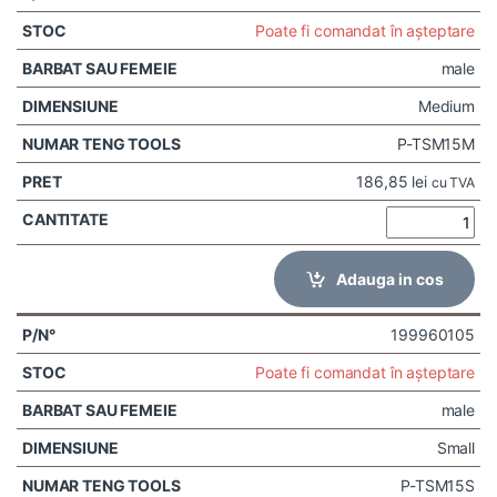
Poate fi comandat în așteptare
male
Medium
P-TSM15M
186,85
lei
cu TVA
Adauga in cos
199960105
Poate fi comandat în așteptare
male
Small
P-TSM15S