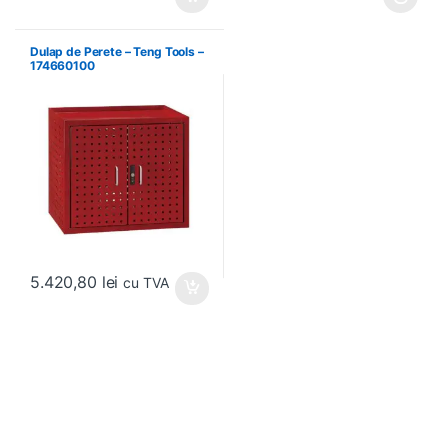
Acest produs are mai multe variați
Dulap de Perete – Teng Tools –
174660100
5.420,80
lei
cu TVA