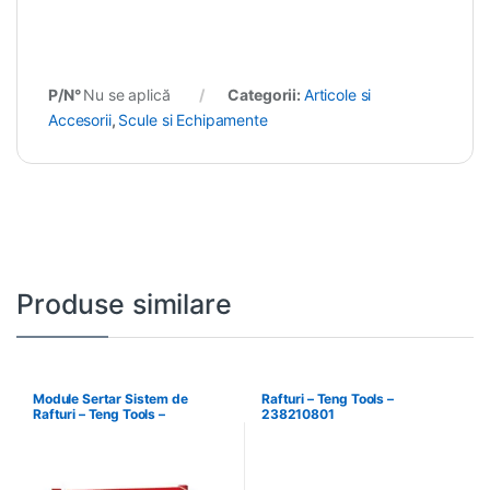
P/N°
Nu se aplică
Categorii:
Articole si
Accesorii
,
Scule si Echipamente
Produse similare
Module Sertar Sistem de
Rafturi – Teng Tools –
Rafturi – Teng Tools –
238210801
238210306