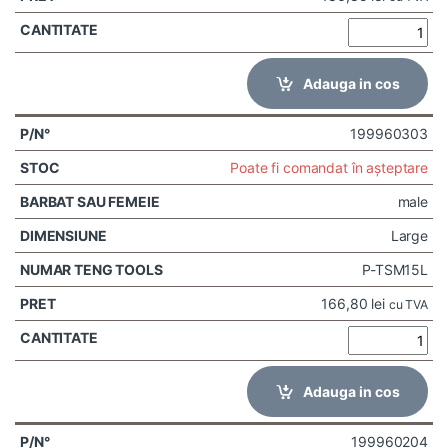
Adauga in cos
199960303
Poate fi comandat în așteptare
male
Large
P-TSM15L
166,80
lei
cu TVA
Adauga in cos
199960204