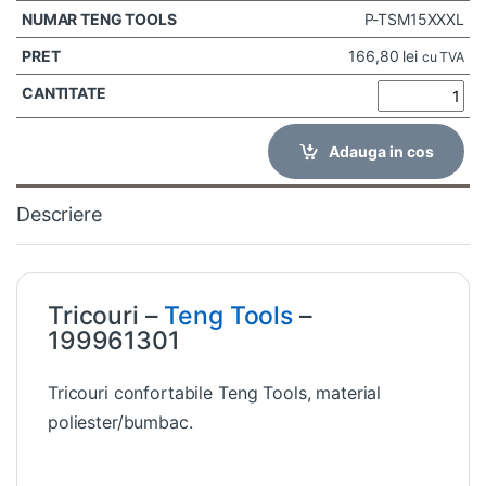
P-TSM15XXXL
166,80
lei
cu TVA
Adauga in cos
Descriere
Tricouri –
Teng Tools
–
199961301
Tricouri confortabile Teng Tools, material
poliester/bumbac.