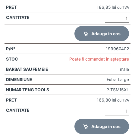
186,85
lei
cu TVA
Adauga in cos
199960402
Poate fi comandat în așteptare
male
Extra Large
P-TSM15XL
166,80
lei
cu TVA
Adauga in cos