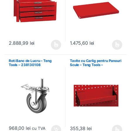
2.888,99
lei
1.475,60
lei
Acest produs are mai multe variații. Opțiunile pot fi alese în pagin
Acest produs are mai multe variați
Roti Banc de Lucru – Teng
Tavite cu Carlig pentru Panouri
Tools – 238130108
Scule – Teng Tools –
174630301
968,00
lei
355,38
lei
cu TVA