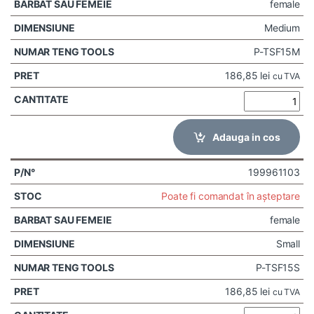
female
Medium
P-TSF15M
186,85
lei
cu TVA
Adauga in cos
199961103
Poate fi comandat în așteptare
female
Small
P-TSF15S
186,85
lei
cu TVA