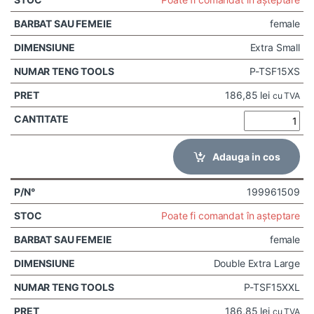
female
Extra Small
P-TSF15XS
186,85
lei
cu TVA
Adauga in cos
199961509
Poate fi comandat în așteptare
female
Double Extra Large
P-TSF15XXL
186,85
lei
cu TVA