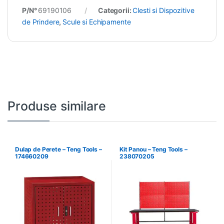
P/N°
69190106
Categorii:
Clesti si Dispozitive
de Prindere
,
Scule si Echipamente
Produse similare
Dulap de Perete – Teng Tools –
Kit Panou – Teng Tools –
174660209
238070205