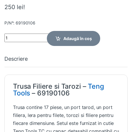
250 lei!
P/N°: 69190106
Quantity
Adaugă în coș
Descriere
Trusa Filiere si Tarozi –
Teng
Tools
– 69190106
Trusa contine 17 piese, un port tarod, un port
filiera, lera pentru filete, torozi si filiere pentru
fiecare dimensiune. Setul este furnizat in cutie
Teng Tools TC cu capac detasabil compatibil cu