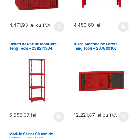
4.471,93
lei
4.450,60
lei
cu TVA
Acest produs are mai multe variați
Unitati de Rafturi Modulare –
Dulap Montare pe Perete –
Teng Tools – 238211304
Teng Tools – 237800107
12.221,87
lei
5.555,37
lei
cu TVA
Acest produs are mai multe variații. Opțiunile pot fi alese în pagin
Module Sertar Sistem de