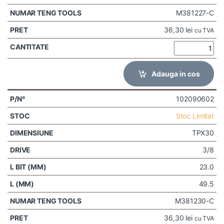
M381227-C
36,30
lei
cu TVA
Adauga in cos
102090602
Stoc Limitat
TPX30
3/8
23.0
49.5
M381230-C
36,30
lei
cu TVA