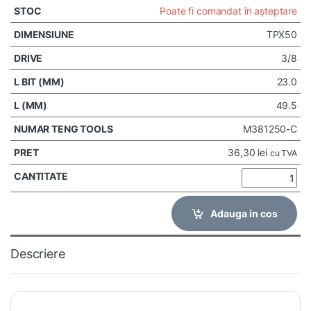
Poate fi comandat în așteptare
TPX50
3/8
23.0
49.5
M381250-C
36,30
lei
cu TVA
Adauga in cos
Descriere