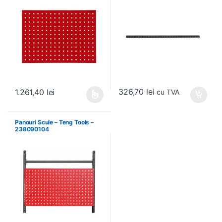
326,70
lei
1.261,40
lei
cu TVA
Acest produs are mai multe variații. Opțiunile pot fi alese în pagin
Panouri Scule – Teng Tools –
238090104