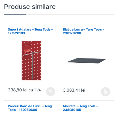
Produse similare
Suport Agatare – Teng Tools –
Blat de Lucru – Teng Tools –
177520103
238120208
338,80
lei
3.083,41
lei
cu TVA
Acest produs are mai multe variați
Panouri Banc de Lucru – Teng
Montanti – Teng Tools –
Tools – 160950606
238080105