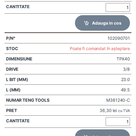
Adauga in cos
102090701
Poate fi comandat în așteptare
TPX40
3/8
23.0
49.5
M381240-C
36,30
lei
cu TVA