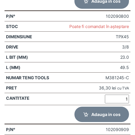
Adauga in cos
102090800
Poate fi comandat în așteptare
TPX45
3/8
23.0
49.5
M381245-C
36,30
lei
cu TVA
Adauga in cos
102090909