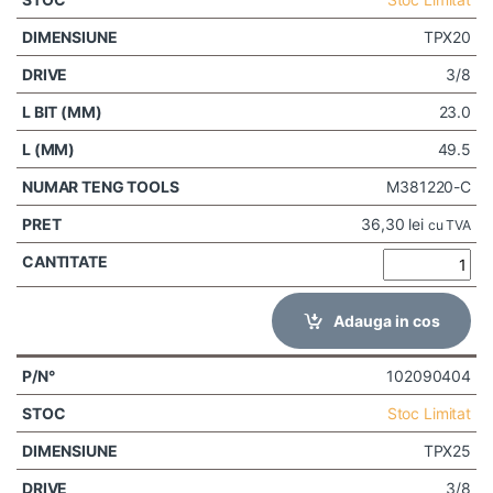
TPX20
3/8
23.0
49.5
M381220-C
36,30
lei
cu TVA
Adauga in cos
102090404
Stoc Limitat
TPX25
3/8