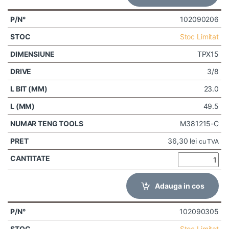
102090206
Stoc Limitat
TPX15
3/8
23.0
49.5
M381215-C
36,30
lei
cu TVA
Adauga in cos
102090305
Stoc Limitat