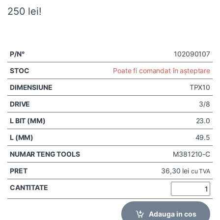
250 lei!
102090107
Poate fi comandat în așteptare
TPX10
3/8
23.0
49.5
M381210-C
36,30
lei
cu TVA
Adauga in cos