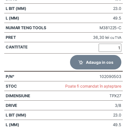
23.0
49.5
M381225-C
36,30
lei
cu TVA
Adauga in cos
102090503
Poate fi comandat în așteptare
TPX27
3/8
23.0
49.5