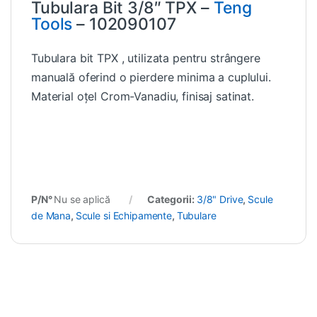
Tubulara Bit 3/8″ TPX –
Teng
Tools
– 102090107
Tubulara bit TPX , utilizata pentru strângere
manuală oferind o pierdere minima a cuplului.
Material oțel Crom-Vanadiu, finisaj satinat.
P/N°
Nu se aplică
Categorii:
3/8" Drive
,
Scule
de Mana
,
Scule si Echipamente
,
Tubulare