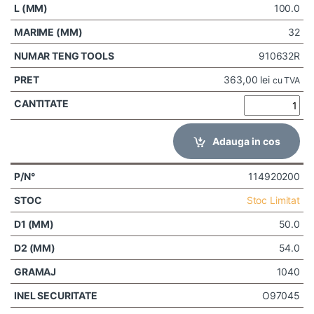
100.0
32
910632R
363,00
lei
cu TVA
Adauga in cos
114920200
Stoc Limitat
50.0
54.0
1040
O97045