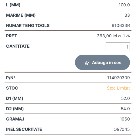
100.0
33
910633R
363,00
lei
cu TVA
Adauga in cos
114920309
Stoc Limitat
52.0
54.0
1060
O97045