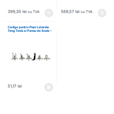
399,30
lei
569,57
lei
cu TVA
cu TVA
Carlige pentru Placi Laterale
Teng Tools si Panou de Scule –
Teng Tools – 69940708
51,17
lei
Acest produs are mai multe variații. Opțiunile pot fi alese în pagin