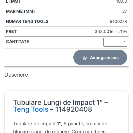
100.0
27
910627R
363,00
lei
cu TVA
Adauga in cos
Descriere
Tubulare Lungi de Impact 1″ –
Teng Tools
– 114920408
Tubulare de impact 1″, 6 puncte, cu pini de
blocare si inel de retinere. Crom molibden.