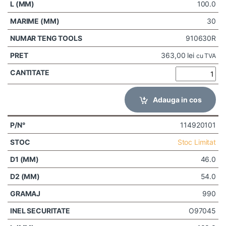
100.0
30
910630R
363,00
lei
cu TVA
Adauga in cos
114920101
Stoc Limitat
46.0
54.0
990
O97045