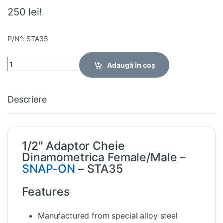
250 lei!
P/N°: STA35
Quantity
Adaugă în coș
Descriere
1/2″ Adaptor Cheie
Dinamometrica Female/Male –
SNAP-ON
– STA35
Features
Manufactured from special alloy steel