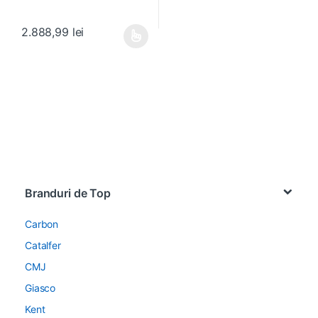
2.888,99
lei
Acest produs are mai multe variații. Opțiunile pot fi alese în pagin
Brands Carousel
Branduri de Top
Carbon
Catalfer
CMJ
Giasco
Kent