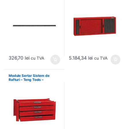
326,70
lei
5.184,34
lei
cu TVA
cu TVA
Module Sertar Sistem de
Rafturi – Teng Tools –
238210306